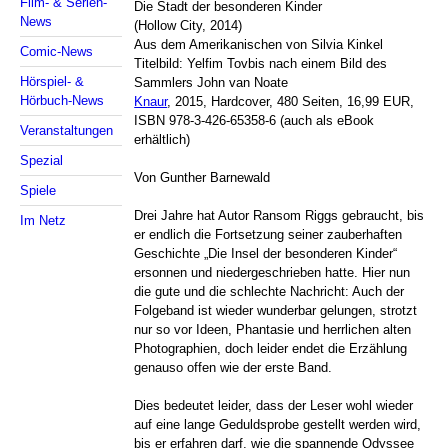
Film- & Serien-
Die Stadt der besonderen Kinder
News
(Hollow City, 2014)
Aus dem Amerikanischen von Silvia Kinkel
Comic-News
Titelbild: Yelfim Tovbis nach einem Bild des
Hörspiel- &
Sammlers John van Noate
Hörbuch-News
Knaur
, 2015, Hardcover, 480 Seiten, 16,99 EUR,
ISBN 978-3-426-65358-6 (auch als eBook
Veranstaltungen
erhältlich)
Spezial
Von Gunther Barnewald
Spiele
Drei Jahre hat Autor Ransom Riggs gebraucht, bis
Im Netz
er endlich die Fortsetzung seiner zauberhaften
Geschichte „Die Insel der besonderen Kinder“
ersonnen und niedergeschrieben hatte. Hier nun
die gute und die schlechte Nachricht: Auch der
Folgeband ist wieder wunderbar gelungen, strotzt
nur so vor Ideen, Phantasie und herrlichen alten
Photographien, doch leider endet die Erzählung
genauso offen wie der erste Band.
Dies bedeutet leider, dass der Leser wohl wieder
auf eine lange Geduldsprobe gestellt werden wird,
bis er erfahren darf, wie die spannende Odyssee