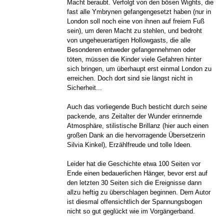
Macht beraubt. Verfolgt von den bösen Wights, die
fast alle Ymbrynen gefangengesetzt haben (nur in
London soll noch eine von ihnen auf freiem Fuß
sein), um deren Macht zu stehlen, und bedroht
von ungeheuerartigen Hollowgasts, die alle
Besonderen entweder gefangennehmen oder
töten, müssen die Kinder viele Gefahren hinter
sich bringen, um überhaupt erst einmal London zu
erreichen. Doch dort sind sie längst nicht in
Sicherheit...
Auch das vorliegende Buch besticht durch seine
packende, ans Zeitalter der Wunder erinnernde
Atmosphäre, stilistische Brillanz (hier auch einen
großen Dank an die hervorragende Übersetzerin
Silvia Kinkel), Erzählfreude und tolle Ideen.
Leider hat die Geschichte etwa 100 Seiten vor
Ende einen bedauerlichen Hänger, bevor erst auf
den letzten 30 Seiten sich die Ereignisse dann
allzu heftig zu überschlagen beginnen. Dem Autor
ist diesmal offensichtlich der Spannungsbogen
nicht so gut geglückt wie im Vorgängerband.