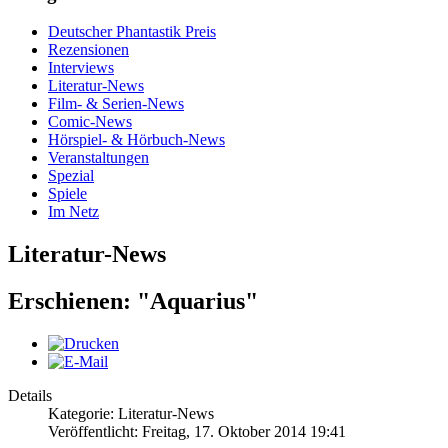
Deutscher Phantastik Preis
Rezensionen
Interviews
Literatur-News
Film- & Serien-News
Comic-News
Hörspiel- & Hörbuch-News
Veranstaltungen
Spezial
Spiele
Im Netz
Literatur-News
Erschienen: "Aquarius"
Details
Kategorie: Literatur-News
Veröffentlicht: Freitag, 17. Oktober 2014 19:41