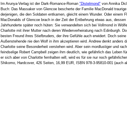
Im Arunya-Verlag ist der Dark-Romance-Roman
"Distelmond"
von Annika Dick
Buch: Das Massaker von Glencoe bescherte der Familie MacDonald traurige
derjenigen, die den Soldaten entkamen, gleicht einem Wunder. Oder einem F
MacDonalds of Glencoe brach in der Zeit der Entbehrung etwas aus, dess
Jahrhunderte später noch hüten: Sie verwandelten sich bei Vollmond in Wölfe
Charlotte mit ihrer Mutter nach deren Wiederverheiratung nach Edinburgh. Dort
besten Freund ihres Stiefbruders, der ihre Gefühle auch erwidert. Doch seine 
Außenstehende nie den Wolf in ihm akzeptieren wird. Andrew denkt anders d
Charlotte seine Besonderheit verstehen wird. Aber sein mordlustiger und rach
feindselige Robert Campbell zeigen ihm deutlich, wie gefährlich das Leben für
er sich aber von Charlotte fernhalten will, wird es für sie nur noch gefährliche
Shikomo, Hardcover, 426 Seiten, 16,99 EUR, ISBN 978-3-95810-001 (auch als