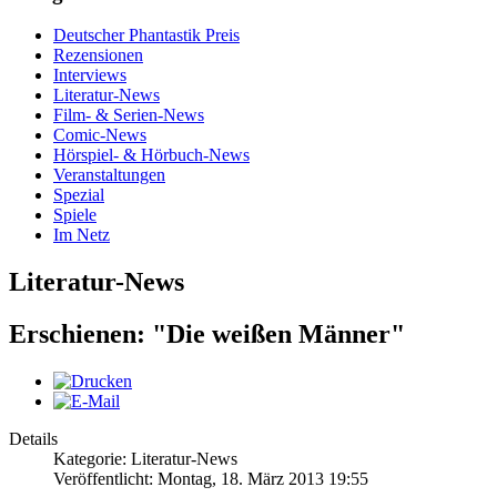
Deutscher Phantastik Preis
Rezensionen
Interviews
Literatur-News
Film- & Serien-News
Comic-News
Hörspiel- & Hörbuch-News
Veranstaltungen
Spezial
Spiele
Im Netz
Literatur-News
Erschienen: "Die weißen Männer"
Details
Kategorie: Literatur-News
Veröffentlicht: Montag, 18. März 2013 19:55