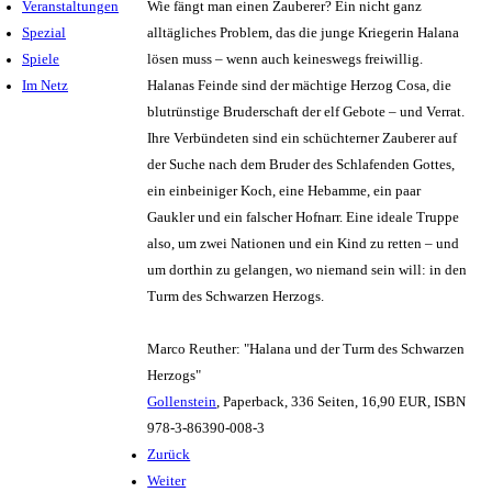
Veranstaltungen
Wie fängt man einen Zauberer? Ein nicht ganz
Spezial
alltägliches Problem, das die junge Kriegerin Halana
Spiele
lösen muss – wenn auch keineswegs freiwillig.
Im Netz
Halanas Feinde sind der mächtige Herzog Cosa, die
blutrünstige Bruderschaft der elf Gebote – und Verrat.
Ihre Verbündeten sind ein schüchterner Zauberer auf
der Suche nach dem Bruder des Schlafenden Gottes,
ein einbeiniger Koch, eine Hebamme, ein paar
Gaukler und ein falscher Hofnarr. Eine ideale Truppe
also, um zwei Nationen und ein Kind zu retten – und
um dorthin zu gelangen, wo niemand sein will: in den
Turm des Schwarzen Herzogs.
Marco Reuther: "Halana und der Turm des Schwarzen
Herzogs"
Gollenstein
, Paperback, 336 Seiten, 16,90 EUR, ISBN
978-3-86390-008-3
Zurück
Weiter