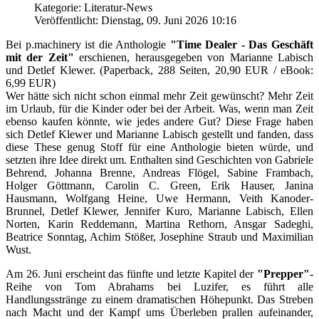
Kategorie: Literatur-News
Veröffentlicht: Dienstag, 09. Juni 2026 10:16
Bei p.machinery ist die Anthologie
"Time Dealer - Das Geschäft
mit der Zeit"
erschienen, herausgegeben von Marianne Labisch
und Detlef Klewer. (Paperback, 288 Seiten, 20,90 EUR / eBook:
6,99 EUR)
Wer hätte sich nicht schon einmal mehr Zeit gewünscht? Mehr Zeit
im Urlaub, für die Kinder oder bei der Arbeit. Was, wenn man Zeit
ebenso kaufen könnte, wie jedes andere Gut? Diese Frage haben
sich Detlef Klewer und Marianne Labisch gestellt und fanden, dass
diese These genug Stoff für eine Anthologie bieten würde, und
setzten ihre Idee direkt um. Enthalten sind Geschichten von Gabriele
Behrend, Johanna Brenne, Andreas Flögel, Sabine Frambach,
Holger Göttmann, Carolin C. Green, Erik Hauser, Janina
Hausmann, Wolfgang Heine, Uwe Hermann, Veith Kanoder-
Brunnel, Detlef Klewer, Jennifer Kuro, Marianne Labisch, Ellen
Norten, Karin Reddemann, Martina Rethorn, Ansgar Sadeghi,
Beatrice Sonntag, Achim Stößer, Josephine Straub und Maximilian
Wust.
Am 26. Juni erscheint das fünfte und letzte Kapitel der
"Prepper"
-
Reihe von Tom Abrahams bei Luzifer, es führt alle
Handlungsstränge zu einem dramatischen Höhepunkt. Das Streben
nach Macht und der Kampf ums Überleben prallen aufeinander,