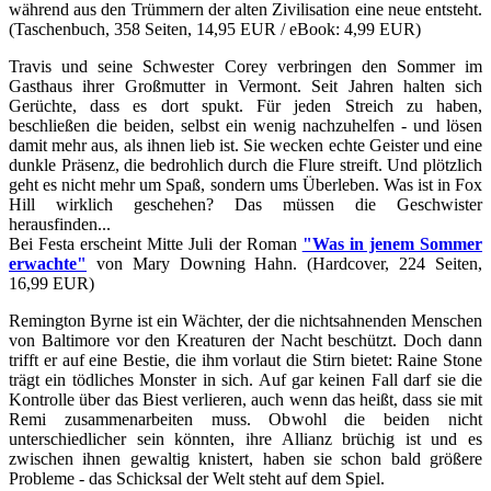
während aus den Trümmern der alten Zivilisation eine neue entsteht.
(Taschenbuch, 358 Seiten, 14,95 EUR / eBook: 4,99 EUR)
Travis und seine Schwester Corey verbringen den Sommer im
Gasthaus ihrer Großmutter in Vermont. Seit Jahren halten sich
Gerüchte, dass es dort spukt. Für jeden Streich zu haben,
beschließen die beiden, selbst ein wenig nachzuhelfen - und lösen
damit mehr aus, als ihnen lieb ist. Sie wecken echte Geister und eine
dunkle Präsenz, die bedrohlich durch die Flure streift. Und plötzlich
geht es nicht mehr um Spaß, sondern ums Überleben. Was ist in Fox
Hill wirklich geschehen? Das müssen die Geschwister
herausfinden...
Bei Festa erscheint Mitte Juli der Roman
"Was in jenem Sommer
erwachte"
von Mary Downing Hahn. (Hardcover, 224 Seiten,
16,99 EUR)
Remington Byrne ist ein Wächter, der die nichtsahnenden Menschen
von Baltimore vor den Kreaturen der Nacht beschützt. Doch dann
trifft er auf eine Bestie, die ihm vorlaut die Stirn bietet: Raine Stone
trägt ein tödliches Monster in sich. Auf gar keinen Fall darf sie die
Kontrolle über das Biest verlieren, auch wenn das heißt, dass sie mit
Remi zusammenarbeiten muss. Obwohl die beiden nicht
unterschiedlicher sein könnten, ihre Allianz brüchig ist und es
zwischen ihnen gewaltig knistert, haben sie schon bald größere
Probleme - das Schicksal der Welt steht auf dem Spiel.