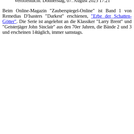
Veröffentlicht: Donnerstag, 07. August 2025 17:21
Beim Online-Magazin "Zauberspiegel-Online" ist Band 1 von
Remedias D'Isasters "Darkest" erschienen,
"Erbe der Schatten-
Götter"
. Die Serie ist angelehnt an die Klassiker "Larry Brent" und
"Geisterjäger John Sinclair" aus den 70er Jahren, die Bände 2 und 3
und erscheinen 14täglich, immer samstags.