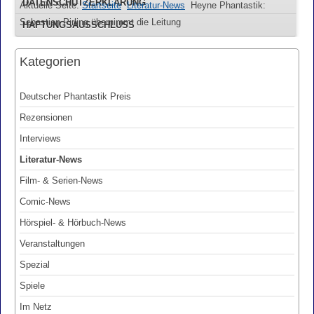
DATENSCHUTZERKLÄRUNG
Aktuelle Seite:
Startseite
Literatur-News
Heyne Phantastik:
Sebastian Pirling übernimmt die Leitung
HAFTUNGSAUSSCHLUSS
Kategorien
Deutscher Phantastik Preis
Rezensionen
Interviews
Literatur-News
Film- & Serien-News
Comic-News
Hörspiel- & Hörbuch-News
Veranstaltungen
Spezial
Spiele
Im Netz