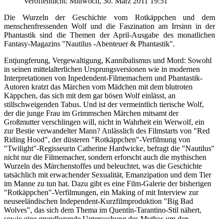
Veröffentlicht: Mittwoch, 30. März 2011 19:51
Die Wurzeln der Geschichte vom Rotkäppchen und dem
menschenfressenden Wolf und die Faszination am Irrsinn in der
Phantastik sind die Themen der April-Ausgabe des monatlichen
Fantasy-Magazins "Nautilus -Abenteuer & Phantastik".
Entjungferung, Vergewaltigung, Kannibalismus und Mord: Sowohl
in seinen mittelalterlichen Ursprungsversionen wie in modernen
Interpretationen von Inpedendent-Filmemachern und Phantastik-
Autoren kratzt das Märchen vom Mädchen mit dem blutroten
Käppchen, das sich mit dem gar bösen Wolf einlässt, an
stillschweigenden Tabus. Und ist der vermeintlich tierische Wolf,
der die junge Frau im Grimmschen Märchen mitsamt der
Großmutter verschlingen will, nicht in Wahrheit ein Werwolf, ein
zur Bestie verwandelter Mann? Anlässlich des Filmstarts von "Red
Riding Hood", der düsteren "Rotkäppchen"-Verfilmung von
"Twilight"-Regisseurin Catherine Hardwicke, befragt die "Nautilus"
nicht nur die Filmemacher, sondern erforscht auch die mythischen
Wurzeln des Märchenstoffes und beleuchtet, was die Geschichte
tatsächlich mit erwachender Sexualität, Emanzipation und dem Tier
im Manne zu tun hat. Dazu gibt es eine Film-Galerie der bisherigen
"Rotkäppchen"-Verfilmungen, ein Making of mit Interview zur
neuseeländischen Independent-Kurzfilmproduktion "Big Bad
Wolves", das sich dem Thema im Quentin-Tarantino-Stil nähert,
sowie eine grundlegende Untersuchung des Mythos um den