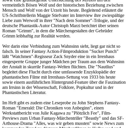
vermeintlich Bösen Wolf und der historischen Beziehung zwischen
Mensch und Wolf von der Urzeit bis heute. Begleitend erläutert die
US-Schriftstellerin Maggie Stiefvater im Interview ihre zwiespältige
Liebe zum Werwolf in ihrer "Nach dem Sommer"-Trilogie, und der
deutsche Phantastik-Autor Christoph Marzi berichtet über seinen
Roman "Grimm", in dem die Märchengestalten der Gebrüder
Grimm leibhaftig zur Realität werden.
Wer darin eine Verbindung zum Wahnsinn sieht, liegt gar nicht so
falsch. In seiner Fantasy Action-Filmproduktion "Sucker Punch"
läßt "Watchmen"-Regisseur Zack Snyder eine in ein Irrenhaus
eingesperrte Gruppe junger Mädchen per Traum aus dem Wahnsinn
der Anstalt in skurrile Fantasy-Welten flüchten. Die "Nautlius"
begleitet diese Flucht durch eine umfassende Enzyklopädie der
phantastischen Filme mit Irrenhaus-Settung von 1933 bis heute
sowie einem ausführlichen Hintergrund-Feature über die Faszination
am Irrsinn in der Wissenschaft, Folklore, Popkultur und in der
Phantastischen Literatur.
Im Heft gibt es zudem eine Leseprobe zu John Stephens Fantasy-
Roman "Emerald: Die Chroniken von Anbeginn", einen
Werkstattbericht von Julie Kagawa zu "Plötzlich Fee", Film-
Previews zum Urban Fantasy-Märchentriller "Beastly" und das SF-
Arthouse-Drama "Alles, was wir geben mussten" sowie News zum