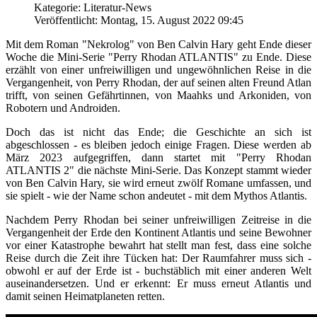
Kategorie: Literatur-News
Veröffentlicht: Montag, 15. August 2022 09:45
Mit dem Roman "Nekrolog" von Ben Calvin Hary geht Ende dieser
Woche die Mini-Serie "Perry Rhodan ATLANTIS" zu Ende. Diese
erzählt von einer unfreiwilligen und ungewöhnlichen Reise in die
Vergangenheit, von Perry Rhodan, der auf seinen alten Freund Atlan
trifft, von seinen Gefährtinnen, von Maahks und Arkoniden, von
Robotern und Androiden.
Doch das ist nicht das Ende; die Geschichte an sich ist
abgeschlossen - es bleiben jedoch einige Fragen. Diese werden ab
März 2023 aufgegriffen, dann startet mit "Perry Rhodan
ATLANTIS 2" die nächste Mini-Serie. Das Konzept stammt wieder
von Ben Calvin Hary, sie wird erneut zwölf Romane umfassen, und
sie spielt - wie der Name schon andeutet - mit dem Mythos Atlantis.
Nachdem Perry Rhodan bei seiner unfreiwilligen Zeitreise in die
Vergangenheit der Erde den Kontinent Atlantis und seine Bewohner
vor einer Katastrophe bewahrt hat stellt man fest, dass eine solche
Reise durch die Zeit ihre Tücken hat: Der Raumfahrer muss sich -
obwohl er auf der Erde ist - buchstäblich mit einer anderen Welt
auseinandersetzen. Und er erkennt: Er muss erneut Atlantis und
damit seinen Heimatplaneten retten.