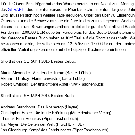
Für die Oscar-Preisträger hatte das Warten bereits in der Nacht zum Montag 
des
SERAPH
, des Literaturpreises für Phantastische Literatur, der jedes J
wird, müssen sich noch wenige Tage gedulden. Unter den über 70 Einsendun
Österreich und der Schweiz musste die Jury in den zurückliegenden Wochen 
dieses Lese- und Bewertungsmarathons bildet sehr gut die Vielfalt und Bandbr
Für den mit 2000,00 EUR dotierten Förderpreis für das Beste Debüt stehen dre
der Kategorie Bestes Buch haben es fünf Titel auf die Shortlist geschafft. We
beiwohnen möchte, der sollte sich am 12. März um 17.00 Uhr auf der Fantasy-
offiziellen Verleihungszeremonie auf der Leipziger Buchmesse einfinden.
Shortlist des SERAPH 2015 Bestes Debüt:
Martin Alexander: Meister der Türme (Bastei Lübbe)
Akram El-Bahay: Flammenwüste (Bastei Lübbe)
Robert Gwisdek: Der unsichtbare Apfel (KiWi-Taschenbuch)
Shortlist des SERAPH 2015 Bestes Buch:
Andreas Brandhorst: Das Kosmotop (Heyne)
Christopher Ecker: Die letzte Kränkung (Mitteldeutscher Verlag)
Thomas Finn: Aquarius (Piper Taschenbuch)
Kai Meyer: Die Seiten der Welt (FISCHER FJB)
Jan Oldenburg: Kampf des Jahrhunderts (Piper Taschenbuch)