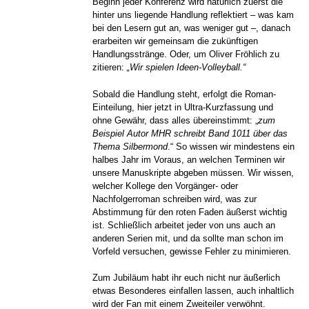
Beginn jeder Konferenz wird natürlich zuerst die
hinter uns liegende Handlung reflektiert – was kam
bei den Lesern gut an, was weniger gut –, danach
erarbeiten wir gemeinsam die zukünftigen
Handlungsstränge. Oder, um Oliver Fröhlich zu
zitieren:
„Wir spielen Ideen-Volleyball.“
Sobald die Handlung steht, erfolgt die Roman-
Einteilung, hier jetzt in Ultra-Kurzfassung und
ohne Gewähr, dass alles übereinstimmt: „
zum
Beispiel Autor MHR schreibt Band 1011 über das
Thema Silbermond
.“ So wissen wir mindestens ein
halbes Jahr im Voraus, an welchen Terminen wir
unsere Manuskripte abgeben müssen. Wir wissen,
welcher Kollege den Vorgänger- oder
Nachfolgerroman schreiben wird, was zur
Abstimmung für den roten Faden äußerst wichtig
ist. Schließlich arbeitet jeder von uns auch an
anderen Serien mit, und da sollte man schon im
Vorfeld versuchen, gewisse Fehler zu minimieren.
Zum Jubiläum habt ihr euch nicht nur äußerlich
etwas Besonderes einfallen lassen, auch inhaltlich
wird der Fan mit einem Zweiteiler verwöhnt.