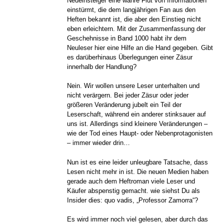
Neueinsteiger eine wahre Flut von Informationen
einstürmt, die dem langjährigen Fan aus den
Heften bekannt ist, die aber den Einstieg nicht
eben erleichtern. Mit der Zusammenfassung der
Geschehnisse in Band 1000 habt ihr dem
Neuleser hier eine Hilfe an die Hand gegeben. Gibt
es darüberhinaus Überlegungen einer Zäsur
innerhalb der Handlung?
Nein. Wir wollen unsere Leser unterhalten und
nicht verärgern. Bei jeder Zäsur oder jeder
größeren Veränderung jubelt ein Teil der
Leserschaft, während ein anderer stinksauer auf
uns ist. Allerdings sind kleinere Veränderungen –
wie der Tod eines Haupt- oder Nebenprotagonisten
– immer wieder drin…
Nun ist es eine leider unleugbare Tatsache, dass
Lesen nicht mehr in ist. Die neuen Medien haben
gerade auch dem Heftroman viele Leser und
Käufer abspenstig gemacht. wie siehst Du als
Insider dies: quo vadis, „Professor Zamorra“?
Es wird immer noch viel gelesen, aber durch das