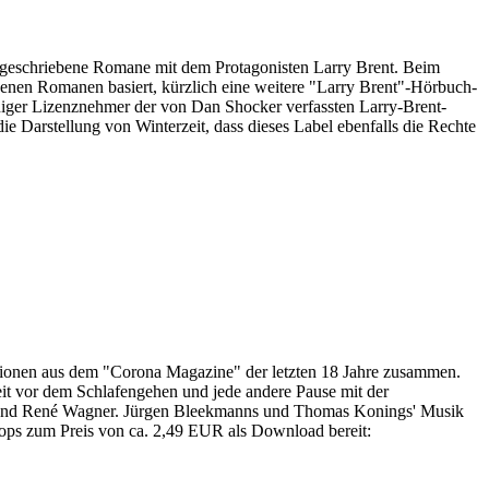
r geschriebene Romane mit dem Protagonisten Larry Brent. Beim
nen Romanen basiert, kürzlich eine weitere "Larry Brent"-Hörbuch-
iniger Lizenznehmer der von Dan Shocker verfassten Larry-Brent-
 Darstellung von Winterzeit, dass dieses Label ebenfalls die Rechte
onen aus dem "Corona Magazine" der letzten 18 Jahre zusammen.
Zeit vor dem Schlafengehen und jede andere Pause mit der
er und René Wagner. Jürgen Bleekmanns und Thomas Konings' Musik
hops zum Preis von ca. 2,49 EUR als Download bereit: