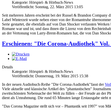
Kategorie: Hörspiel- & Hörbuch-News
Veröffentlicht: Sonntag, 22. März 2015 13:05
Seit mehreren Jahren erscheint bei der Russel & Brandon Company di
Label Winterzeit wurde neben einer von der Romantruhe übernommen 
Serie gestartet, die ebenfalls auf von Dan Shocker verfassten Werk
Romane war und ist, und dass ihnen die Lizenz von dem Rechteinhaber
an der Vertonung von Larry-Brent-Romanen hat, die von Dan Shocke
Erschienen: "Die Corona-Audiothek" Vol.
Details
Kategorie: Hörspiel- & Hörbuch-News
Veröffentlicht: Donnerstag, 19. März 2015 15:38
In der neuen Audiobuch-Reihe "Die Corona-Audiothek"fasst der
Ver
Viele aktuelle und klassische Artikel des "phantastischen" Journalis
zweitschönsten Nebensache der Welt zu füllen – der Freude an der 
dient als Umrahmung. Die rund 65 Minuten lange Erstausgabe steht m
"Das Corona Magazine stellt sich vor – Phantastik seit 1997" von Mi