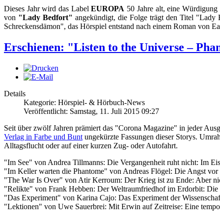
Dieses Jahr wird das Label
EUROPA
50 Jahre alt, eine Würdigung 
von
"Lady Bedfort"
angekündigt, die Folge trägt den Titel "Lady
Schreckensdämon", das Hörspiel entstand nach einem Roman von Ea
Erschienen: "Listen to the Universe – Phan
Details
Kategorie: Hörspiel- & Hörbuch-News
Veröffentlicht: Samstag, 11. Juli 2015 09:27
Seit über zwölf Jahren prämiert das "Corona Magazine" in jeder Ausg
Verlag in Farbe und Bunt
ungekürzte Fassungen dieser Storys. Umrah
Alltagsflucht oder auf einer kurzen Zug- oder Autofahrt.
"Im See" von Andrea Tillmanns: Die Vergangenheit ruht nicht: Im Eis
"Im Keller warten die Phantome" von Andreas Flögel: Die Angst vor 
"The War Is Over" von Atir Kerroum: Der Krieg ist zu Ende: Aber nic
"Relikte" von Frank Hebben: Der Weltraumfriedhof im Erdorbit: Die
"Das Experiment" von Karina Cajo: Das Experiment der Wissenschaft
"Lektionen" von Uwe Sauerbrei: Mit Erwin auf Zeitreise: Eine tempora