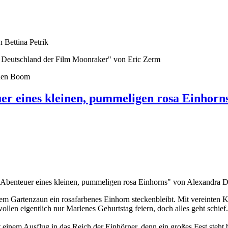
 Bettina Petrik
n Deutschland der Film Moonraker" von Eric Zerm
 den Boom
er eines kleinen, pummeligen rosa Einhorn
Abenteuer eines kleinen, pummeligen rosa Einhorns" von Alexandra Di
hrem Gartenzaun ein rosafarbenes Einhorn steckenbleibt. Mit vereinten 
llen eigentlich nur Marlenes Geburtstag feiern, doch alles geht schie
 einem Ausflug in das Reich der Einhörner, denn ein großes Fest steht