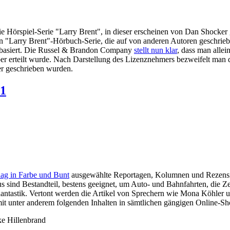
e Hörspiel-Serie "Larry Brent", in dieser erscheinen von Dan Shocke
"Larry Brent"-Hörbuch-Serie, die auf von anderen Autoren geschriebe
en basiert. Die Russel & Brandon Company
stellt nun klar
, dass man alle
 erteilt wurde. Nach Darstellung des Lizenznehmers bezweifelt man die
r geschrieben wurden.
 1
lag in Farbe und Bunt
ausgewählte Reportagen, Kolumnen und Rezensi
mus sind Bestandteil, bestens geeignet, um Auto- und Bahnfahrten, die 
Phantastik. Vertont werden die Artikel von Sprechern wie Mona Köhl
it unter anderem folgenden Inhalten in sämtlichen gängigen Online-S
ke Hillenbrand