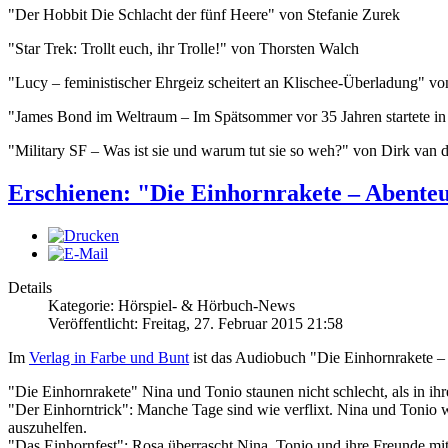
"Der Hobbit Die Schlacht der fünf Heere" von Stefanie Zurek
"Star Trek: Trollt euch, ihr Trolle!" von Thorsten Walch
"Lucy – feministischer Ehrgeiz scheitert an Klischee-Überladung" von
"James Bond im Weltraum – Im Spätsommer vor 35 Jahren startete i
"Military SF – Was ist sie und warum tut sie so weh?" von Dirk van
Erschienen: "Die Einhornrakete – Abenteu
Details
Kategorie: Hörspiel- & Hörbuch-News
Veröffentlicht: Freitag, 27. Februar 2015 21:58
Im
Verlag in Farbe und Bunt
ist das Audiobuch "Die Einhornrakete – 
"Die Einhornrakete" Nina und Tonio staunen nicht schlecht, als in i
"Der Einhorntrick": Manche Tage sind wie verflixt. Nina und Tonio wo
auszuhelfen.
"Das Einhornfest": Rosa überrascht Nina, Tonio und ihre Freunde mit