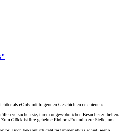
s"
chtler als eOnly mit folgenden Geschichten erschienen:
Kräften versuchen sie, ihrem ungewöhnlichen Besucher zu helfen.
f. Zum Glück ist ihre geheime Einhorn-Freundin zur Stelle, um
 bevor. Doch bekanntlich geht fast immer etwas schief, wenn