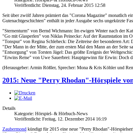
Veröffentlicht: Dienstag, 24. Februar 2015 12:58
Seit über zwölf Jahren prämiert das "Corona Magazine" monatlich ei
Gutenachtgeschichten" enthält in jeder Ausgabe sechs ungekürzte Fass
"Sternenturm" von Bernd Wichmann: Im ewigen Winter nach der Katas
"Go mit Glasperlen" von Niklas Peinecke: Auf der Raumstation im Or
"Tonspur" von Regina Schleheck: Die Zeitreise der besonderen Art: D
"Der Mann in der Mitte, der zum ersten Mal den Mann an der Seite s
"Entsorgung" von Torsten Jägel: Das größte Ereignis der Weltgeschic
"Erwins Reise" von Uwe Sauerbrei: Hauptgewinn für Erwin: Doch das i
(Herausgeber: Armin Rößler, Sprecher: Mona & Kris Köhler und Re
2015: Neue "Perry Rhodan"-Hörspiele v
Details
Kategorie: Hörspiel- & Hörbuch-News
Veröffentlicht: Freitag, 12. Dezember 2014 16:19
Zaubermond
kündigt für 2015 eine neue "Perry Rhodan"-Hörspielseri