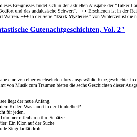
dieses Ereignisses findet sich in der aktuellen Ausgabe der "Talker L
 Bedfort und das andalusische Schwert".
+++
Erschienen ist in der Re
rl Warren.
+++
In der Serie
"Dark Mysteries"
von Winterzeit ist die n
tastische Gutenachtgeschichten, Vol. 2"
abe eine von einer wechselnden Jury ausgewählte Kurzgeschichte. In d
mt von Musik zum Träumen bieten die sechs Geschichten dieser Ausga
see liegt der neue Anfang.
dem Keller: Was lauert in der Dunkelheit?
ht für jeden.
 Trümmer offenbaren ihre Schätze.
ler: Ein Klon auf der Suche.
le Singularität droht.