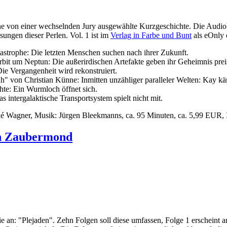
ne von einer wechselnden Jury ausgewählte Kurzgeschichte. Die Audiob
ungen dieser Perlen. Vol. 1 ist im
Verlag in Farbe und Bunt
als eOnly 
trophe: Die letzten Menschen suchen nach ihrer Zukunft.
bit um Neptun: Die außerirdischen Artefakte geben ihr Geheimnis prei
ie Vergangenheit wird rekonstruiert.
ah" von Christian Künne: Inmitten unzähliger paralleler Welten: Kay k
hte: Ein Wurmloch öffnet sich.
ntergalaktische Transportsystem spielt nicht mit.
né Wagner, Musik: Jürgen Bleekmanns, ca. 95 Minuten, ca. 5,99 EUR
on Zaubermond
e an: "Plejaden". Zehn Folgen soll diese umfassen, Folge 1 erscheint