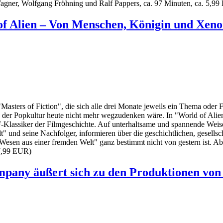
agner, Wolfgang Fröhning und Ralf Pappers, ca. 97 Minuten, ca. 5,9
 of Alien – Von Menschen, Königin und Xe
asters of Fiction", die sich alle drei Monate jeweils ein Thema oder F
aus der Popkultur heute nicht mehr wegzudenken wäre. In "World of A
Klassiker der Filmgeschichte. Auf unterhaltsame und spannende Weise b
 und seine Nachfolger, informieren über die geschichtlichen, gesellsc
 Wesen aus einer fremden Welt" ganz bestimmt nicht von gestern ist. 
 7,99 EUR)
pany äußert sich zu den Produktionen von