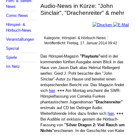
Film- & Serien-
Audio-News in Kürze: "John
News
Sinclair", "Drachenreiter" & mehr
Comic-News
Hörspiel- &
Hörbuch-News
Kategorie: Hörspiel- & Hörbuch-News
Veranstaltungen
Veröffentlicht: Freitag, 17. Januar 2014 09:42
Spezial
Das Hörspiel-Magazin
"Playtaste"
wird in der
Spiele
kommenden fünften Ausgabe einen Blick in das
Im Netz
Haus von Jason Dark alias Helmut Rellergerd
werfen. Gerd J. Pohl besuchte den "John
Sinclair"-Autor zu Hause und bereitet einen
entsprechenden Bericht vor. Das Magazin findet
sich
hier
.
+++
Am Montag erscheint die SWR-
Hörspielfassung von Cornelia Funkes
phantastischem Jugendroman
"Drachenreiter"
erstmals auf CD bei Oetinger Audio.
Weiterführende Infos dazu finden sich
hier
. +++
Bei Audible ist exklusiv gestern die Hörbuch-
Fassung von
"Silver Dragon 2: Viel Rauch um
Nichts"
erschienen. In der Geschichte von Katie