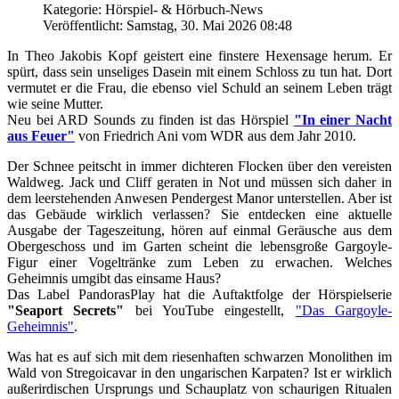
Kategorie: Hörspiel- & Hörbuch-News
Veröffentlicht: Samstag, 30. Mai 2026 08:48
In Theo Jakobis Kopf geistert eine finstere Hexensage herum. Er
spürt, dass sein unseliges Dasein mit einem Schloss zu tun hat. Dort
vermutet er die Frau, die ebenso viel Schuld an seinem Leben trägt
wie seine Mutter.
Neu bei ARD Sounds zu finden ist das Hörspiel
"In einer Nacht
aus Feuer"
von Friedrich Ani vom WDR aus dem Jahr 2010.
Der Schnee peitscht in immer dichteren Flocken über den vereisten
Waldweg. Jack und Cliff geraten in Not und müssen sich daher in
dem leerstehenden Anwesen Pendergest Manor unterstellen. Aber ist
das Gebäude wirklich verlassen? Sie entdecken eine aktuelle
Ausgabe der Tageszeitung, hören auf einmal Geräusche aus dem
Obergeschoss und im Garten scheint die lebensgroße Gargoyle-
Figur einer Vogeltränke zum Leben zu erwachen. Welches
Geheimnis umgibt das einsame Haus?
Das Label PandorasPlay hat die Auftaktfolge der Hörspielserie
"Seaport Secrets"
bei YouTube eingestellt,
"Das Gargoyle-
Geheimnis"
.
Was hat es auf sich mit dem riesenhaften schwarzen Monolithen im
Wald von Stregoicavar in den ungarischen Karpaten? Ist er wirklich
außerirdischen Ursprungs und Schauplatz von schaurigen Ritualen