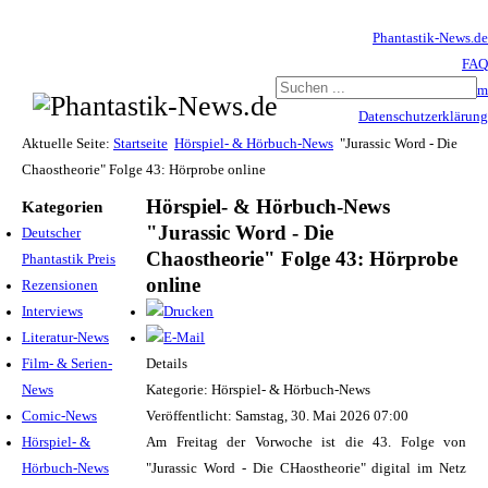
Phantastik-News.de
FAQ
Impressum
Datenschutzerklärung
Haftungsausschluss
Aktuelle Seite:
Startseite
Hörspiel- & Hörbuch-News
"Jurassic Word - Die
Chaostheorie" Folge 43: Hörprobe online
Hörspiel- & Hörbuch-News
Kategorien
"Jurassic Word - Die
Deutscher
Chaostheorie" Folge 43: Hörprobe
Phantastik Preis
online
Rezensionen
Interviews
Literatur-News
Film- & Serien-
Details
News
Kategorie: Hörspiel- & Hörbuch-News
Comic-News
Veröffentlicht: Samstag, 30. Mai 2026 07:00
Hörspiel- &
Am Freitag der Vorwoche ist die 43. Folge von
Hörbuch-News
"Jurassic Word - Die CHaostheorie" digital im Netz