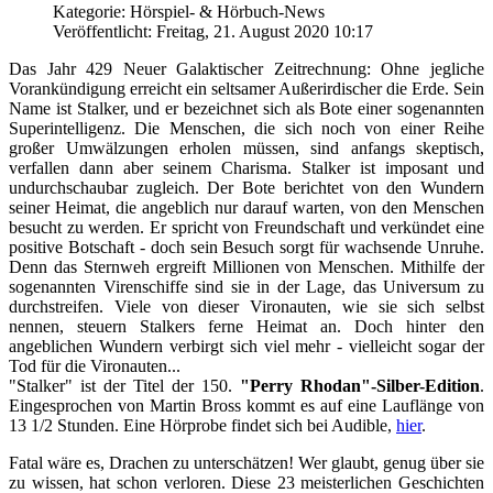
Kategorie: Hörspiel- & Hörbuch-News
Veröffentlicht: Freitag, 21. August 2020 10:17
Das Jahr 429 Neuer Galaktischer Zeitrechnung: Ohne jegliche
Vorankündigung erreicht ein seltsamer Außerirdischer die Erde. Sein
Name ist Stalker, und er bezeichnet sich als Bote einer sogenannten
Superintelligenz. Die Menschen, die sich noch von einer Reihe
großer Umwälzungen erholen müssen, sind anfangs skeptisch,
verfallen dann aber seinem Charisma. Stalker ist imposant und
undurchschaubar zugleich. Der Bote berichtet von den Wundern
seiner Heimat, die angeblich nur darauf warten, von den Menschen
besucht zu werden. Er spricht von Freundschaft und verkündet eine
positive Botschaft - doch sein Besuch sorgt für wachsende Unruhe.
Denn das Sternweh ergreift Millionen von Menschen. Mithilfe der
sogenannten Virenschiffe sind sie in der Lage, das Universum zu
durchstreifen. Viele von dieser Vironauten, wie sie sich selbst
nennen, steuern Stalkers ferne Heimat an. Doch hinter den
angeblichen Wundern verbirgt sich viel mehr - vielleicht sogar der
Tod für die Vironauten...
"Stalker" ist der Titel der 150.
"Perry Rhodan"-Silber-Edition
.
Eingesprochen von Martin Bross kommt es auf eine Lauflänge von
13 1/2 Stunden. Eine Hörprobe findet sich bei Audible,
hier
.
Fatal wäre es, Drachen zu unterschätzen! Wer glaubt, genug über sie
zu wissen, hat schon verloren. Diese 23 meisterlichen Geschichten