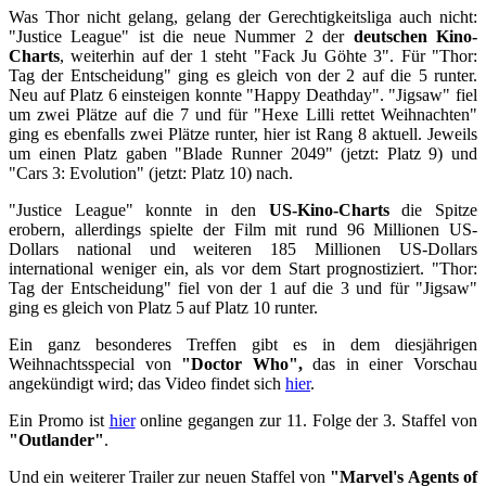
Was Thor nicht gelang, gelang der Gerechtigkeitsliga auch nicht:
"Justice League" ist die neue Nummer 2 der
deutschen Kino-
Charts
, weiterhin auf der 1 steht "Fack Ju Göhte 3". Für "Thor:
Tag der Entscheidung" ging es gleich von der 2 auf die 5 runter.
Neu auf Platz 6 einsteigen konnte "Happy Deathday". "Jigsaw" fiel
um zwei Plätze auf die 7 und für "Hexe Lilli rettet Weihnachten"
ging es ebenfalls zwei Plätze runter, hier ist Rang 8 aktuell. Jeweils
um einen Platz gaben "Blade Runner 2049" (jetzt: Platz 9) und
"Cars 3: Evolution" (jetzt: Platz 10) nach.
"Justice League" konnte in den
US-Kino-Charts
die Spitze
erobern, allerdings spielte der Film mit rund 96 Millionen US-
Dollars national und weiteren 185 Millionen US-Dollars
international weniger ein, als vor dem Start prognostiziert. "Thor:
Tag der Entscheidung" fiel von der 1 auf die 3 und für "Jigsaw"
ging es gleich von Platz 5 auf Platz 10 runter.
Ein ganz besonderes Treffen gibt es in dem diesjährigen
Weihnachtsspecial von
"Doctor Who",
das in einer Vorschau
angekündigt wird; das Video findet sich
hier
.
Ein Promo ist
hier
online gegangen zur 11. Folge der 3. Staffel von
"Outlander"
.
Und ein weiterer Trailer zur neuen Staffel von
"Marvel's Agents of