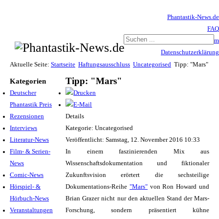
Phantastik-News.de
FAQ
Impressum
Datenschutzerklärung
Haftungsausschluss
Aktuelle Seite:
Startseite
Haftungsausschluss
Uncategorised
Tipp: "Mars"
Tipp: "Mars"
Kategorien
Deutscher
Phantastik Preis
Rezensionen
Details
Interviews
Kategorie: Uncategorised
Literatur-News
Veröffentlicht: Samstag, 12. November 2016 10:33
Film- & Serien-
In einem faszinierenden Mix aus
News
Wissenschaftsdokumentation und fiktionaler
Comic-News
Zukunftsvision erörtert die sechsteilige
Hörspiel- &
Dokumentations-Reihe
"Mars"
von Ron Howard und
Hörbuch-News
Brian Grazer nicht nur den aktuellen Stand der Mars-
Veranstaltungen
Forschung, sondern präsentiert kühne