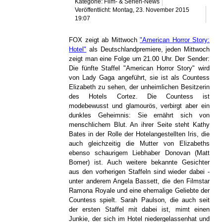
Kategorie: Film- & Serien-News
Veröffentlicht: Montag, 23. November 2015
19:07
FOX zeigt ab Mittwoch
"American Horror Story:
Hotel"
als Deutschlandpremiere, jeden Mittwoch
zeigt man eine Folge um 21.00 Uhr. Der Sender:
Die fünfte Staffel "American Horror Story" wird
von Lady Gaga angeführt, sie ist als Countess
Elizabeth zu sehen, der unheimlichen Besitzerin
des Hotels Cortez. Die Countess ist
modebewusst und glamourös, verbirgt aber ein
dunkles Geheimnis: Sie ernährt sich von
menschlichem Blut. An ihrer Seite steht Kathy
Bates in der Rolle der Hotelangestellten Iris, die
auch gleichzeitig die Mutter von Elizabeths
ebenso schaurigem Liebhaber Donovan (Matt
Bomer) ist. Auch weitere bekannte Gesichter
aus den vorherigen Staffeln sind wieder dabei -
unter anderem Angela Bassett, die den Filmstar
Ramona Royale und eine ehemalige Geliebte der
Countess spielt. Sarah Paulson, die auch seit
der ersten Staffel mit dabei ist, mimt einen
Junkie, der sich im Hotel niedergelassenhat und