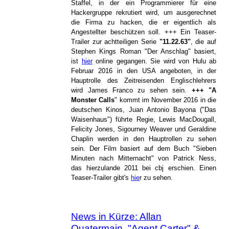
Staffel, in der ein Programmierer für eine
Hackergruppe rekrutiert wird, um ausgerechnet
die Firma zu hacken, die er eigentlich als
Angestellter beschützen soll. +++ Ein Teaser-
Trailer zur achtteiligen Serie
"11.22.63"
, die auf
Stephen Kings Roman "Der Anschlag" basiert,
ist
hier
online gegangen. Sie wird von Hulu ab
Februar 2016 in den USA angeboten, in der
Hauptrolle des Zeitreisenden Englischlehrers
wird James Franco zu sehen sein.
+++
"A
Monster Calls
" kommt im November 2016 in die
deutschen Kinos, Juan Antonio Bayona ("Das
Waisenhaus") führte Regie, Lewis MacDougall,
Felicity Jones, Sigourney Weaver und Geraldine
Chaplin werden in den Hauptrollen zu sehen
sein. Der Film basiert auf dem Buch "Sieben
Minuten nach Mitternacht" von Patrick Ness,
das hierzulande 2011 bei cbj erschien. Einen
Teaser-Trailer gibt's
hie
r zu sehen.
News in Kürze: Allan
Quatermain, "Agent Carter" &