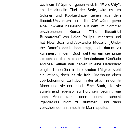
auch ein TV-Spin-off geben wird. In
"Merc City"
,
so der aktuelle Titel der Serie, wird es um
Söldner und Kopfgeldjäger gehen aus dem
Riddick-Universum.
+++
The CW würde gerne
eine TV-Serie basierend auf dem im Sommer
erschienenen Roman
"The Beautiful
Bureaucrat"
von Helen Phillips umsetzen und
hat Neal Bear und Alexandra McCally ("Under
the Dome") damit beauftragt, sich darum zu
kümmern. In dem Buch geht es um die junge
Josephine, die In einem fensterlosen Gebäude
endlose Reihen von Zahlen in eine Datenbank
eingibt. Einen Sinn in ihrer kruden Tätigkeit sieht
sie keinen, doch ist sie froh, überhaupt einen
Job bekommen zu haben in der Stadt, in der ihr
Mann und sie neu sind. Eine Stadt, die sie
zunehmend ebenso zu Fürchten beginnt wie
ihren Arbeitsplatz; denn überall scheint
irgendetwas nicht zu stimmen. Und dann
verschwindet auch noch ihr Mann spurlos.