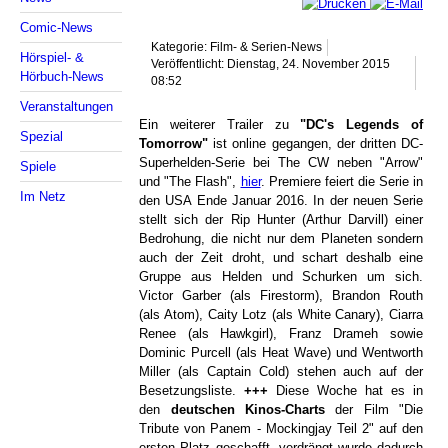
Comic-News
Kategorie: Film- & Serien-News
Hörspiel- &
Veröffentlicht: Dienstag, 24. November 2015
Hörbuch-News
08:52
Veranstaltungen
Ein weiterer Trailer zu
"DC's Legends of
Spezial
Tomorrow"
ist online gegangen, der dritten DC-
Superhelden-Serie bei The CW neben "Arrow"
Spiele
und "The Flash",
hier
. Premiere feiert die Serie in
Im Netz
den USA Ende Januar 2016. In der neuen Serie
stellt sich der Rip Hunter (Arthur Darvill) einer
Bedrohung, die nicht nur dem Planeten sondern
auch der Zeit droht, und schart deshalb eine
Gruppe aus Helden und Schurken um sich.
Victor Garber (als Firestorm), Brandon Routh
(als Atom), Caity Lotz (als White Canary), Ciarra
Renee (als Hawkgirl), Franz Drameh sowie
Dominic Purcell (als Heat Wave) und Wentworth
Miller (als Captain Cold) stehen auch auf der
Besetzungsliste.
+++
Diese Woche hat es in
den
deutschen Kinos-Charts
der Film "Die
Tribute von Panem - Mockingjay Teil 2" auf den
ersten Platz geschafft, verdrängt wurde dadurch