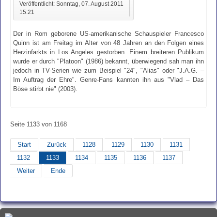
Veröffentlicht: Sonntag, 07. August 2011
15:21
Der in Rom geborene US-amerikanische Schauspieler Francesco
Quinn ist am Freitag im Alter von 48 Jahren an den Folgen eines
Herzinfarkts in Los Angeles gestorben. Einem breiteren Publikum
wurde er durch "Platoon" (1986) bekannt, überwiegend sah man ihn
jedoch in TV-Serien wie zum Beispiel "24", "Alias" oder "J.A.G. –
Im Auftrag der Ehre". Genre-Fans kannten ihn aus "Vlad – Das
Böse stirbt nie" (2003).
Seite 1133 von 1168
Start
Zurück
1128
1129
1130
1131
1132
1133
1134
1135
1136
1137
Weiter
Ende