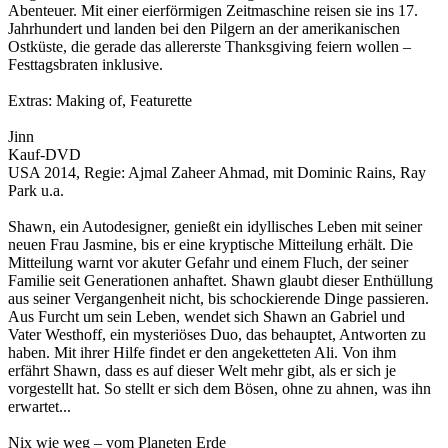
Abenteuer. Mit einer eierförmigen Zeitmaschine reisen sie ins 17.
Jahrhundert und landen bei den Pilgern an der amerikanischen
Ostküste, die gerade das allererste Thanksgiving feiern wollen –
Festtagsbraten inklusive.
Extras: Making of, Featurette
Jinn
Kauf-DVD
USA 2014, Regie: Ajmal Zaheer Ahmad, mit Dominic Rains, Ray
Park u.a.
Shawn, ein Autodesigner, genießt ein idyllisches Leben mit seiner
neuen Frau Jasmine, bis er eine kryptische Mitteilung erhält. Die
Mitteilung warnt vor akuter Gefahr und einem Fluch, der seiner
Familie seit Generationen anhaftet. Shawn glaubt dieser Enthüllung
aus seiner Vergangenheit nicht, bis schockierende Dinge passieren.
Aus Furcht um sein Leben, wendet sich Shawn an Gabriel und
Vater Westhoff, ein mysteriöses Duo, das behauptet, Antworten zu
haben. Mit ihrer Hilfe findet er den angeketteten Ali. Von ihm
erfährt Shawn, dass es auf dieser Welt mehr gibt, als er sich je
vorgestellt hat. So stellt er sich dem Bösen, ohne zu ahnen, was ihn
erwartet...
Nix wie weg – vom Planeten Erde