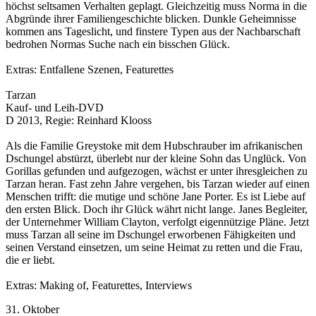
höchst seltsamen Verhalten geplagt. Gleichzeitig muss Norma in die
Abgründe ihrer Familiengeschichte blicken. Dunkle Geheimnisse
kommen ans Tageslicht, und finstere Typen aus der Nachbarschaft
bedrohen Normas Suche nach ein bisschen Glück.
Extras: Entfallene Szenen, Featurettes
Tarzan
Kauf- und Leih-DVD
D 2013, Regie: Reinhard Klooss
Als die Familie Greystoke mit dem Hubschrauber im afrikanischen
Dschungel abstürzt, überlebt nur der kleine Sohn das Unglück. Von
Gorillas gefunden und aufgezogen, wächst er unter ihresgleichen zu
Tarzan heran. Fast zehn Jahre vergehen, bis Tarzan wieder auf einen
Menschen trifft: die mutige und schöne Jane Porter. Es ist Liebe auf
den ersten Blick. Doch ihr Glück währt nicht lange. Janes Begleiter,
der Unternehmer William Clayton, verfolgt eigennützige Pläne. Jetzt
muss Tarzan all seine im Dschungel erworbenen Fähigkeiten und
seinen Verstand einsetzen, um seine Heimat zu retten und die Frau,
die er liebt.
Extras: Making of, Featurettes, Interviews
31. Oktober