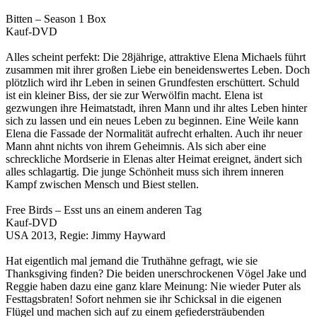
Bitten – Season 1 Box
Kauf-DVD
Alles scheint perfekt: Die 28jährige, attraktive Elena Michaels führt
zusammen mit ihrer großen Liebe ein beneidenswertes Leben. Doch
plötzlich wird ihr Leben in seinen Grundfesten erschüttert. Schuld
ist ein kleiner Biss, der sie zur Werwölfin macht. Elena ist
gezwungen ihre Heimatstadt, ihren Mann und ihr altes Leben hinter
sich zu lassen und ein neues Leben zu beginnen. Eine Weile kann
Elena die Fassade der Normalität aufrecht erhalten. Auch ihr neuer
Mann ahnt nichts von ihrem Geheimnis. Als sich aber eine
schreckliche Mordserie in Elenas alter Heimat ereignet, ändert sich
alles schlagartig. Die junge Schönheit muss sich ihrem inneren
Kampf zwischen Mensch und Biest stellen.
Free Birds – Esst uns an einem anderen Tag
Kauf-DVD
USA 2013, Regie: Jimmy Hayward
Hat eigentlich mal jemand die Truthähne gefragt, wie sie
Thanksgiving finden? Die beiden unerschrockenen Vögel Jake und
Reggie haben dazu eine ganz klare Meinung: Nie wieder Puter als
Festtagsbraten! Sofort nehmen sie ihr Schicksal in die eigenen
Flügel und machen sich auf zu einem gefiedersträubenden