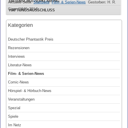
DATENSCHUTZERKLÄRUNG
Aktuelle Seite:
Startseite
Film- & Serien-News
Gestorben: H. R.
Giger (1940–2014)
HAFTUNGSAUSSCHLUSS
Kategorien
Deutscher Phantastik Preis
Rezensionen
Interviews
Literatur-News
Film- & Serien-News
Comic-News
Hörspiel- & Hörbuch-News
Veranstaltungen
Spezial
Spiele
Im Netz