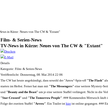
News in Kürze: Neues von The CW & "Extant"
Film- & Serien-News
TV-News in Kürze: Neues von The CW & "Extant"
Details
Kategorie: Film- & Serien-News
Veröffentlicht: Donnerstag, 08. Mai 2014 22:06
The CW hat heute angekündigt, dass sowohl der "Arrow"-Spin-off
"The Flash"
als
starten im Herbst. Ferner hat man mit
"The Messengers"
eine weitere Mystery-Ser
und
"Beauty and the Beast"
um je eine weitere Staffel verlängert. Nicht in die 
"Star-Crossed"
und
"The Tomorrow People"
. ### Kommenden Mittwoch läuft in
Folge der zweiten Staffel
"Arrow"
. Ein Trailer ist
hier
ist online gegangen. ### Ein