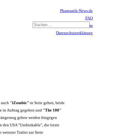
Phantastik-News.de
FAQ
Impressum
Datenschutzerklärung
Haftungsausschluss
 auch
"iZombie"
in Serie gehen, beide
ie in Auftrag gegeben und
"The 100"
Verlängerung gehen werden hingegen
 den USA "Unthinkable", die letzte
 weiterer Trailer zur Serie