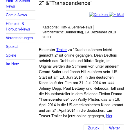
Film- & Serien-
2" &"Transcendence"
News
Comic-News
Hörspiel- &
Kategorie: Film- & Serien-News
Hörbuch-News
Veröffentlicht: Donnerstag, 19. Dezember 2013
20:21
Veranstaltungen
Spezial
Ein erster
Trailer
zu "Drachenzähmen leicht
Spiele
gemacht 2" ist online gegangen. Dean DeBlois
schrieb das Drehbuch und führte Regie, im
Im Netz
Original werden die Stimmen von unter anderem
Gerard Butler und Jonah Hill zu hören sein. US-
Start ist am 13. Juni 2014, in den deutschen
Kinos läuft der Film am 31. Juli 2014 an. ###
Johnny Depp, Paul Bettany und Rebecca Hall sind
die Hauptdarsteller in dem Science-Fiction-Drama
"Transcendence"
von Wally Pfister, das am 18.
April 2014 in die US-amerikanischen Kinos kommt
und am 24. April 2014 in die deutschen. Ein
Teaser-Trailer ist jetzt online gegangen,
hier
.
Zurück
Weiter