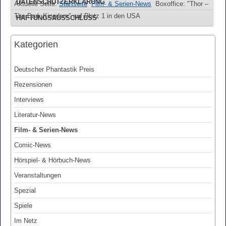
DATENSCHUTZERKLÄRUNG
Aktuelle Seite:
Startseite
Film- & Serien-News
Boxoffice: "Thor –
The Dark Kingdom" auf Platz 1 in den USA
HAFTUNGSAUSSCHLUSS
Kategorien
Deutscher Phantastik Preis
Rezensionen
Interviews
Literatur-News
Film- & Serien-News
Comic-News
Hörspiel- & Hörbuch-News
Veranstaltungen
Spezial
Spiele
Im Netz