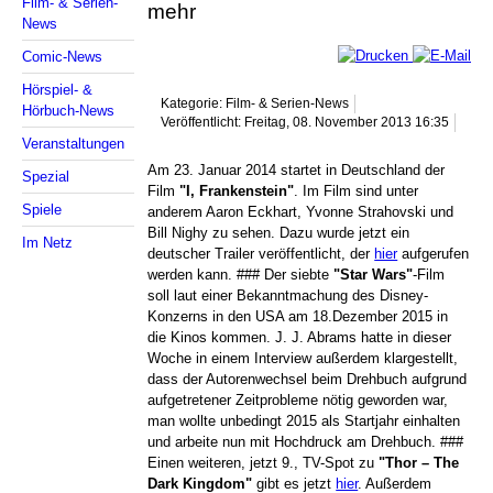
Film- & Serien-
mehr
News
Comic-News
Hörspiel- &
Kategorie: Film- & Serien-News
Hörbuch-News
Veröffentlicht: Freitag, 08. November 2013 16:35
Veranstaltungen
Am 23. Januar 2014 startet in Deutschland der
Spezial
Film
"I, Frankenstein"
. Im Film sind unter
Spiele
anderem Aaron Eckhart, Yvonne Strahovski und
Bill Nighy zu sehen. Dazu wurde jetzt ein
Im Netz
deutscher Trailer veröffentlicht, der
hier
aufgerufen
werden kann. ### Der siebte
"Star Wars"
-Film
soll laut einer Bekanntmachung des Disney-
Konzerns in den USA am 18.Dezember 2015 in
die Kinos kommen. J. J. Abrams hatte in dieser
Woche in einem Interview außerdem klargestellt,
dass der Autorenwechsel beim Drehbuch aufgrund
aufgetretener Zeitprobleme nötig geworden war,
man wollte unbedingt 2015 als Startjahr einhalten
und arbeite nun mit Hochdruck am Drehbuch. ###
Einen weiteren, jetzt 9., TV-Spot zu
"Thor – The
Dark Kingdom"
gibt es jetzt
hier
. Außerdem