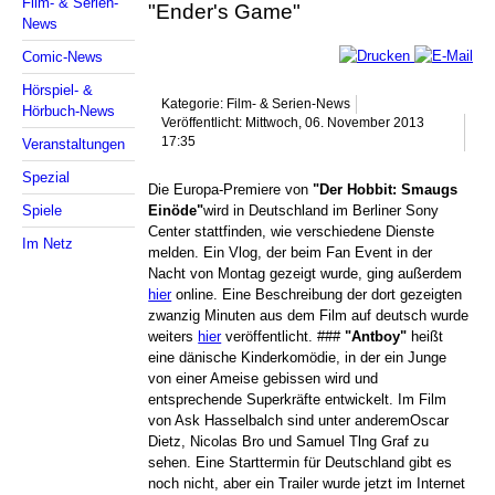
Film- & Serien-
"Ender's Game"
News
Comic-News
Hörspiel- &
Kategorie: Film- & Serien-News
Hörbuch-News
Veröffentlicht: Mittwoch, 06. November 2013
17:35
Veranstaltungen
Spezial
Die Europa-Premiere von
"Der Hobbit: Smaugs
Spiele
Einöde"
wird in Deutschland im Berliner Sony
Center stattfinden, wie verschiedene Dienste
Im Netz
melden. Ein Vlog, der beim Fan Event in der
Nacht von Montag gezeigt wurde, ging außerdem
hier
online. Eine Beschreibung der dort gezeigten
zwanzig Minuten aus dem Film auf deutsch wurde
weiters
hier
veröffentlicht. ###
"Antboy"
heißt
eine dänische Kinderkomödie, in der ein Junge
von einer Ameise gebissen wird und
entsprechende Superkräfte entwickelt. Im Film
von Ask Hasselbalch sind unter anderemOscar
Dietz, Nicolas Bro und Samuel Tlng Graf zu
sehen. Eine Starttermin für Deutschland gibt es
noch nicht, aber ein Trailer wurde jetzt im Internet