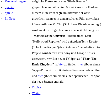
Veranstaltungen
mögliche Fortsetzung von "Blade Runner"
Spezial
gesprochen und über eine Mitwirkung von Ford an
Spiele
diesem Film. Ford sagte im Interview, er wäre
Im Netz
glücklich, wenn er in einem solchen Film mitwirken
könne. ### Jon M. Chu ("G.I. Joe – Die Abrechnung")
wird nicht die Regie bei einer neuen Verfilmung der
"Masters of the Universe"
übernehmen. Laut
"Hollywood Reporter" wird außerdem Terry Rossio
("The Lone Ranger") das Drehbuch überarbeiten. Das
Projekt wird derzeit von Sony und Escape Artists
überwacht
. +++
Ein neuer TV-Spot zu
"Thor: The
Dark Kingdom"
ist
hier
zu finden,
hier
gibt es einen
Skype-Promo-Clip mit einigen Szenen aus dem Film
und
hier
gibt es außerdem einen spanischen TV-Spot,
der neue Szenen enthält.
Zurück
Weiter