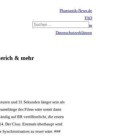
Phantastik-News.de
FAQ
Impressum
Datenschutzerklärung
Haftungsausschluss
erich & mehr
nuten und 31 Sekunden länger sein als
Gesamtlänge des Films wäre somit dann
ändig auf BR veröffentlicht, die ersten
14. Der Clou: Erstmals überhaupt wird
ine Synchronisation zu teuer wäre. ###