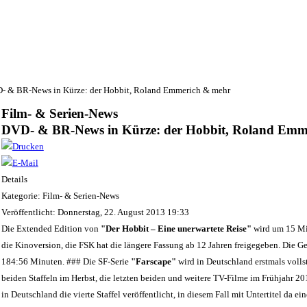
- & BR-News in Kürze: der Hobbit, Roland Emmerich & mehr
Film- & Serien-News
DVD- & BR-News in Kürze: der Hobbit, Roland Emm
Details
Kategorie: Film- & Serien-News
Veröffentlicht: Donnerstag, 22. August 2013 19:33
Die Extended Edition von
"Der Hobbit – Eine unerwartete Reise"
wird um 15 Mi
die Kinoversion, die FSK hat die längere Fassung ab 12 Jahren freigegeben. Die 
184:56 Minuten. ### Die SF-Serie
"Farscape"
wird in Deutschland erstmals vollst
beiden Staffeln im Herbst, die letzten beiden und weitere TV-Filme im Frühjahr 20
in Deutschland die vierte Staffel veröffentlicht, in diesem Fall mit Untertitel da e