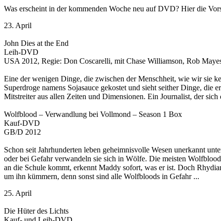
Was erscheint in der kommenden Woche neu auf DVD? Hier die Vors
23. April
John Dies at the End
Leih-DVD
USA 2012, Regie: Don Coscarelli, mit Chase Williamson, Rob Mayes
Eine der wenigen Dinge, die zwischen der Menschheit, wie wir sie ke
Superdroge namens Sojasauce gekostet und sieht seither Dinge, die e
Mitstreiter aus allen Zeiten und Dimensionen. Ein Journalist, der sic
Wolfblood – Verwandlung bei Vollmond – Season 1 Box
Kauf-DVD
GB/D 2012
Schon seit Jahrhunderten leben geheimnisvolle Wesen unerkannt unte
oder bei Gefahr verwandeln sie sich in Wölfe. Die meisten Wolfblood
an die Schule kommt, erkennt Maddy sofort, was er ist. Doch Rhydia
um ihn kümmern, denn sonst sind alle Wolfbloods in Gefahr ...
25. April
Die Hüter des Lichts
Kauf- und Leih-DVD