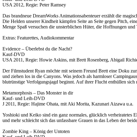
USA 2012, Regie: Peter Ramsey
Das brandneue DreamWorks Animationsabenteuer erzählt die magisch
Die Helden unserer Kindheit kämpfen Seite an Seite gegen Pitch, einen
Menge Spaß versuchen die unsterblichen Hüter, die Hoffnungen und 
Extras: Featurettes, Audiokommentar
Evidence – Überlebst du die Nacht?
Kauf-DVD
USA 2011, Regie: Howie Askins, mit Brett Rosenberg, Abigail Richie
Der Filmstudent Ryan möchte mit seinem Freund Brett eine Doku zu
und ziehen los in die Canyons. Was jedoch als harmloser Campingausfl
blutrünstige Verfolgungsjagd beginnt. Auf ihrer Flucht enthüllen sic
Metamorphosis – Das Monster in dir
Kauf- und Leih-DVD
J 2011, Regie: Hajime Ohata, mit Aki Morita, Kazunari Aizawa u.a.
Yoshioki und Keiko sind ein ganz normales, glücklich verheiratetes 
und mehr schleicht sich das unfassbare Grauen in das Leben der beid
Zombie King – König der Untoten
Kauf- und Leih-DVD