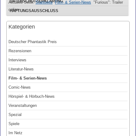
DATENSCHUTZERKLÄRUNG
Aktuelle Seite:
Startseite
Film- & Serien-News
"Furious": Trailer
online
HAFTUNGSAUSSCHLUSS
Kategorien
Deutscher Phantastik Preis
Rezensionen
Interviews
Literatur-News
Film- & Serien-News
Comic-News
Hörspiel- & Hörbuch-News
Veranstaltungen
Spezial
Spiele
Im Netz