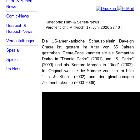
Film- & Serien-
News
Comic-News
Kategorie: Film- & Serien-News
Hörspiel- &
Veröffentlicht: Mittwoch, 17. Juni 2026 23:40
Hörbuch-News
Veranstaltungen
Die US-amerikanische Schauspielerin Daveigh
Chase ist gestern im Alter von 35 Jahren
Spezial
gestorben. Genre-Fans kannten sie als Samantha
Darko in "Donnie Darko" (2001) und "S. Darko"
Spiele
(2009) und als Samara Morgan in "Ring" (2002).
Im Netz
Im Original war sie die Stimme von Lilo im Film
"Lilo & Stich" (2002) und der gleichnamigen
Zeichentrickserie (2003-2006).