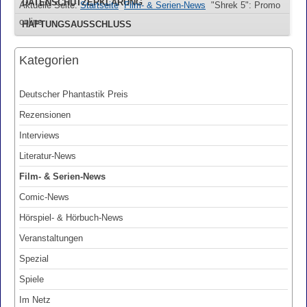
DATENSCHUTZERKLÄRUNG
Aktuelle Seite:
Startseite
Film- & Serien-News
"Shrek 5": Promo
online
HAFTUNGSAUSSCHLUSS
Kategorien
Deutscher Phantastik Preis
Rezensionen
Interviews
Literatur-News
Film- & Serien-News
Comic-News
Hörspiel- & Hörbuch-News
Veranstaltungen
Spezial
Spiele
Im Netz