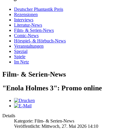
Deutscher Phantastik Preis
Rezensionen
Interviews
Literatur-News
Film- & Serien-News
Comic-News
Hörspiel- & Hörbuch-News
Veranstaltungen
Spezial
Spiele
Im Netz
Film- & Serien-News
"Enola Holmes 3": Promo online
Details
Kategorie: Film- & Serien-News
Veröffentlicht: Mittwoch, 27. Mai 2026 14:10