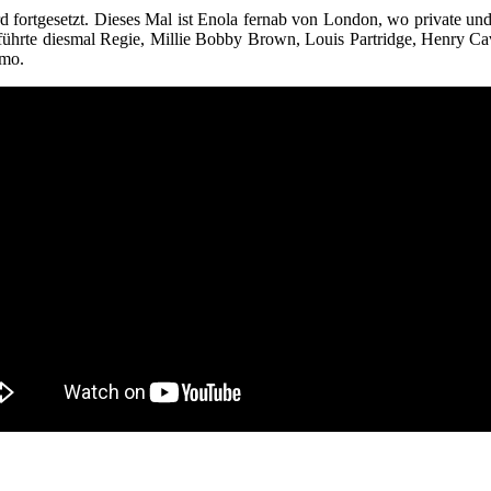
rd fortgesetzt. Dieses Mal ist Enola fernab von London, wo private und
ntini führte diesmal Regie, Millie Bobby Brown, Louis Partridge, Henr
omo.