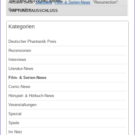
DATENSCHUTZERKLÄRUNG
Aktuelle Seite:
Startseite
Film- & Serien-News
"Resurrection":
Promo online
HAFTUNGSAUSSCHLUSS
Kategorien
Deutscher Phantastik Preis
Rezensionen
Interviews
Literatur-News
Film- & Serien-News
Comic-News
Hörspiel- & Hörbuch-News
Veranstaltungen
Spezial
Spiele
Im Netz