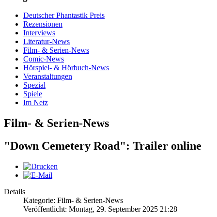
Deutscher Phantastik Preis
Rezensionen
Interviews
Literatur-News
Film- & Serien-News
Comic-News
Hörspiel- & Hörbuch-News
Veranstaltungen
Spezial
Spiele
Im Netz
Film- & Serien-News
"Down Cemetery Road": Trailer online
Details
Kategorie: Film- & Serien-News
Veröffentlicht: Montag, 29. September 2025 21:28