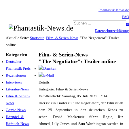
Phantastik-News.de
FAQ
Impressum
Datenschutzerklärung
Haftungsausschluss
Aktuelle Seite:
Startseite
Film- & Serien-News
"The Negotiator": Trailer
online
Film- & Serien-News
Kategorien
"The Negotiator": Trailer online
Deutscher
Phantastik Preis
Rezensionen
Interviews
Details
Literatur-News
Kategorie: Film- & Serien-News
Film- & Serien-
Veröffentlicht: Samstag, 05. Juli 2025 17:14
News
Hier ist ein Trailer zu "The Negotiator", der Film ist ab
Comic-News
dem 25. September in den deutschen Kinos zu
Hörspiel- &
sehen. David Mackenzie führte Regie, Riz
Hörbuch-News
Ahmed, Lily James und Sam Worthington werden in