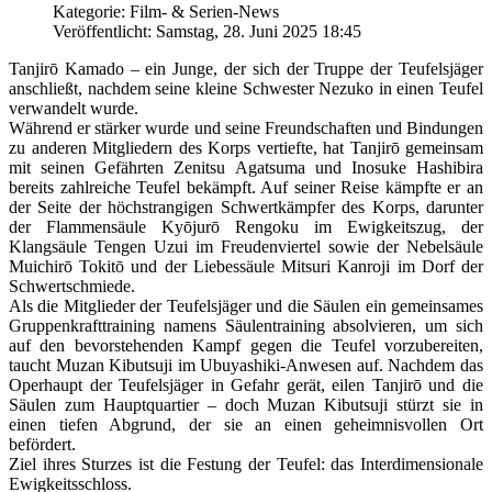
Kategorie: Film- & Serien-News
Veröffentlicht: Samstag, 28. Juni 2025 18:45
Tanjirō Kamado – ein Junge, der sich der Truppe der Teufelsjäger
anschließt, nachdem seine kleine Schwester Nezuko in einen Teufel
verwandelt wurde.
Während er stärker wurde und seine Freundschaften und Bindungen
zu anderen Mitgliedern des Korps vertiefte, hat Tanjirō gemeinsam
mit seinen Gefährten Zenitsu Agatsuma und Inosuke Hashibira
bereits zahlreiche Teufel bekämpft. Auf seiner Reise kämpfte er an
der Seite der höchstrangigen Schwertkämpfer des Korps, darunter
der Flammensäule Kyōjurō Rengoku im Ewigkeitszug, der
Klangsäule Tengen Uzui im Freudenviertel sowie der Nebelsäule
Muichirō Tokitō und der Liebessäule Mitsuri Kanroji im Dorf der
Schwertschmiede.
Als die Mitglieder der Teufelsjäger und die Säulen ein gemeinsames
Gruppenkrafttraining namens Säulentraining absolvieren, um sich
auf den bevorstehenden Kampf gegen die Teufel vorzubereiten,
taucht Muzan Kibutsuji im Ubuyashiki-Anwesen auf. Nachdem das
Operhaupt der Teufelsjäger in Gefahr gerät, eilen Tanjirō und die
Säulen zum Hauptquartier – doch Muzan Kibutsuji stürzt sie in
einen tiefen Abgrund, der sie an einen geheimnisvollen Ort
befördert.
Ziel ihres Sturzes ist die Festung der Teufel: das Interdimensionale
Ewigkeitsschloss.