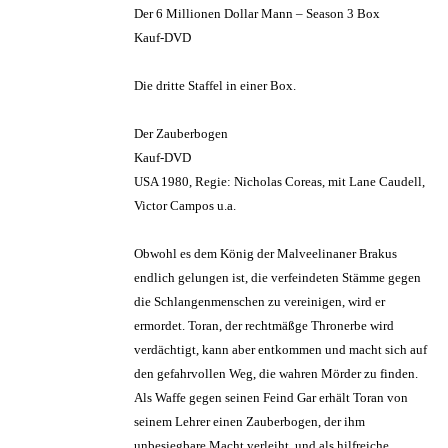
Der 6 Millionen Dollar Mann – Season 3 Box
Kauf-DVD
Die dritte Staffel in einer Box.
Der Zauberbogen
Kauf-DVD
USA 1980, Regie: Nicholas Coreas, mit Lane Caudell,
Victor Campos u.a.
Obwohl es dem König der Malveelinaner Brakus
endlich gelungen ist, die verfeindeten Stämme gegen
die Schlangenmenschen zu vereinigen, wird er
ermordet. Toran, der rechtmäßge Thronerbe wird
verdächtigt, kann aber entkommen und macht sich auf
den gefahrvollen Weg, die wahren Mörder zu finden.
Als Waffe gegen seinen Feind Gar erhält Toran von
seinem Lehrer einen Zauberbogen, der ihm
unbesiegbare Macht verleiht, und als hilfreiche