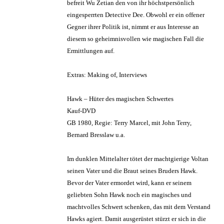
befreit Wu Zetian den von ihr höchstpersönlich
eingesperrten Detective Dee. Obwohl er ein offener
Gegner ihrer Politik ist, nimmt er aus Interesse an
diesem so geheimnisvollen wie magischen Fall die
Ermittlungen auf.
Extras: Making of, Interviews
Hawk – Hüter des magischen Schwertes
Kauf-DVD
GB 1980, Regie: Terry Marcel, mit John Terry,
Bernard Bresslaw u.a.
Im dunklen Mittelalter tötet der machtgierige Voltan
seinen Vater und die Braut seines Bruders Hawk.
Bevor der Vater ermordet wird, kann er seinem
geliebten Sohn Hawk noch ein magisches und
machtvolles Schwert schenken, das mit dem Verstand
Hawks agiert. Damit ausgerüstet stürzt er sich in die