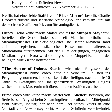
Kategorie: Film- & Serien-News
Veröffentlicht: Mittwoch, 22. November 2023 08:37
Netflix hat eine siebte Staffel von
"Black Mirror"
bestellt, Charlie
Brookers düstere und satirische Anthologie-Serie kam im Juni mit
der sechsten Staffel zurück zum Streamingdienst.
Disney+ wird keine zweite Staffel von
"The Muppets Mayhem"
bestellen, die Serie findet sich seit Mai im Portfolio des
Streamingdienstes. Die Serie begleitet The Electric Mayhem Band
auf ihrer epischen, musikalischen Reise, um ihr allererstes
Studioalbum aufzunehmen. Mit der Hilfe der jungen, engagierten
Musikmanagerin Nora wird die angestaubte Muppet-Band mit der
heutigen Musikszene konfrontiert.
"The Horror of Dolores Roach"
wird nicht fortgesetzt, der
Streamingdienst Prime Video hatte die Serie im Juni neu ins
Programm genommen. In dieser kehrt die Titelfigur, nachdem sie 16
Jahre im Gefängnis saß, ins gentrifizierte Washington Heights
zurück, um als Masseurin mit übersinnlichen Kräften zu arbeiten.
Prime Video wird keine zweite Staffel von
"Shelter"
bestellen, die
Serie ist seit August beim Streamingdienst abrufbar. Im Mittelpunkt
steht Mickey Bolitar, der nach dem Tod seines Vaters in eine
Vorstadt von New Jersey zieht. Als eine Schülerin verschwindet,