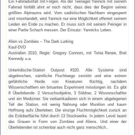
Ein Fahrradunfall mit Folgen. Als der Teenager Yannick mit seinem
Fahrrad hinfällt ahnt er noch nicht, dass dies der Beginn seines
größten Alptraums wird. Vom sadistischen Nachbarn eingesperrt
und misshandelt, wird Yannick nur eine Möglichkeit offeriert seinem
Leiden ein Ende zu machen. Er muss sich mit seinem Peiniger in
einer Partie Schach messen. Der Einsatz: Yannicks Leben.
Alien vs Zombies – The Dark Lurking
Kauf-DVD
Australien 2010, Regie: Gregory Connors, mit Tonia Renee, Bret
Kennedy u.a.
Unterirdische-Station Outpost #320. Alle Systeme sind
abgebrochen, sämtliche Fluchtwege zerstört und eine extrem
gefährliche Horde von Kreaturen flüchtig, nachdem
Wissenschaftlern ein brisantes Experiment misslungen ist. Es gibt
8 Überlebende: 2 Versuchsobjekte, 3 Söldner, 2 Wissenschaftler
und ein Mediziner. Sie verbarrikadieren sich in einem abgelegenen
Teil der Station, mit wenig Nahrung oder Munition und kaum
Hoffnung aufs Überleben. Die einzige Fluchtmöglichkeit zurück an
die Erdoberfläche führt durch 13 Stockwerke. In jedem Level lauert
das Grauen in Form von Zombies und Aliens. Und einer der
Überlebenden ist scheinbar auch nicht ganz menschlich..