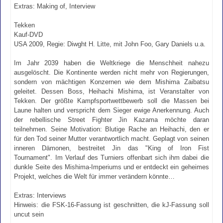
Extras: Making of, Interview
Tekken
Kauf-DVD
USA 2009, Regie: Diwght H. Litte, mit John Foo, Gary Daniels u.a.
Im Jahr 2039 haben die Weltkriege die Menschheit nahezu
ausgelöscht. Die Kontinente werden nicht mehr von Regierungen,
sondern von mächtigen Konzernen wie dem Mishima Zaibatsu
geleitet. Dessen Boss, Heihachi Mishima, ist Veranstalter von
Tekken. Der größte Kampfsportwettbewerb soll die Massen bei
Laune halten und verspricht dem Sieger ewige Anerkennung. Auch
der rebellische Street Fighter Jin Kazama möchte daran
teilnehmen. Seine Motivation: Blutige Rache an Heihachi, den er
für den Tod seiner Mutter verantwortlich macht. Geplagt von seinen
inneren Dämonen, bestreitet Jin das "King of Iron Fist
Tournament". Im Verlauf des Turniers offenbart sich ihm dabei die
dunkle Seite des Mishima-Imperiums und er entdeckt ein geheimes
Projekt, welches die Welt für immer verändern könnte…
Extras: Interviews
Hinweis: die FSK-16-Fassung ist geschnitten, die kJ-Fassung soll
uncut sein