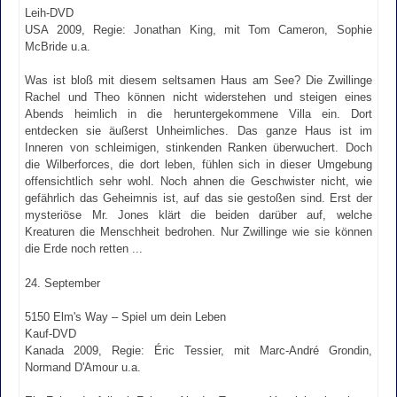
Leih-DVD
USA 2009, Regie: Jonathan King, mit Tom Cameron, Sophie
McBride u.a.
Was ist bloß mit diesem seltsamen Haus am See? Die Zwillinge
Rachel und Theo können nicht widerstehen und steigen eines
Abends heimlich in die heruntergekommene Villa ein. Dort
entdecken sie äußerst Unheimliches. Das ganze Haus ist im
Inneren von schleimigen, stinkenden Ranken überwuchert. Doch
die Wilberforces, die dort leben, fühlen sich in dieser Umgebung
offensichtlich sehr wohl. Noch ahnen die Geschwister nicht, wie
gefährlich das Geheimnis ist, auf das sie gestoßen sind. Erst der
mysteriöse Mr. Jones klärt die beiden darüber auf, welche
Kreaturen die Menschheit bedrohen. Nur Zwillinge wie sie können
die Erde noch retten ...
24. September
5150 Elm's Way – Spiel um dein Leben
Kauf-DVD
Kanada 2009, Regie: Éric Tessier, mit Marc-André Grondin,
Normand D'Amour u.a.