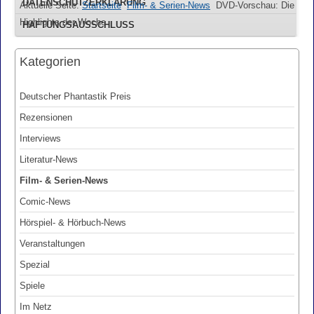
DATENSCHUTZERKLÄRUNG
Aktuelle Seite:
Startseite
Film- & Serien-News
DVD-Vorschau: Die
Highlights der Woche
HAFTUNGSAUSSCHLUSS
Kategorien
Deutscher Phantastik Preis
Rezensionen
Interviews
Literatur-News
Film- & Serien-News
Comic-News
Hörspiel- & Hörbuch-News
Veranstaltungen
Spezial
Spiele
Im Netz