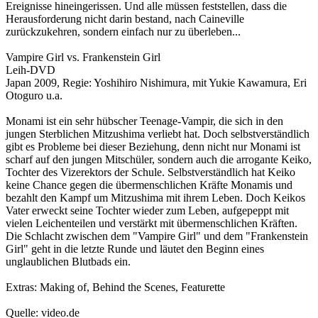
Ereignisse hineingerissen. Und alle müssen feststellen, dass die
Herausforderung nicht darin bestand, nach Caineville
zurückzukehren, sondern einfach nur zu überleben...
Vampire Girl vs. Frankenstein Girl
Leih-DVD
Japan 2009, Regie: Yoshihiro Nishimura, mit Yukie Kawamura, Eri
Otoguro u.a.
Monami ist ein sehr hübscher Teenage-Vampir, die sich in den
jungen Sterblichen Mitzushima verliebt hat. Doch selbstverständlich
gibt es Probleme bei dieser Beziehung, denn nicht nur Monami ist
scharf auf den jungen Mitschüler, sondern auch die arrogante Keiko,
Tochter des Vizerektors der Schule. Selbstverständlich hat Keiko
keine Chance gegen die übermenschlichen Kräfte Monamis und
bezahlt den Kampf um Mitzushima mit ihrem Leben. Doch Keikos
Vater erweckt seine Tochter wieder zum Leben, aufgepeppt mit
vielen Leichenteilen und verstärkt mit übermenschlichen Kräften.
Die Schlacht zwischen dem "Vampire Girl" und dem "Frankenstein
Girl" geht in die letzte Runde und läutet den Beginn eines
unglaublichen Blutbads ein.
Extras: Making of, Behind the Scenes, Featurette
Quelle: video.de