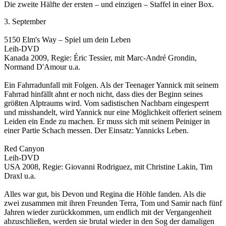
Die zweite Hälfte der ersten – und einzigen – Staffel in einer Box.
3. September
5150 Elm's Way – Spiel um dein Leben
Leih-DVD
Kanada 2009, Regie: Éric Tessier, mit Marc-André Grondin,
Normand D'Amour u.a.
Ein Fahrradunfall mit Folgen. Als der Teenager Yannick mit seinem
Fahrrad hinfällt ahnt er noch nicht, dass dies der Beginn seines
größten Alptraums wird. Vom sadistischen Nachbarn eingesperrt
und misshandelt, wird Yannick nur eine Möglichkeit offeriert seinem
Leiden ein Ende zu machen. Er muss sich mit seinem Peiniger in
einer Partie Schach messen. Der Einsatz: Yannicks Leben.
Red Canyon
Leih-DVD
USA 2008, Regie: Giovanni Rodriguez, mit Christine Lakin, Tim
Draxl u.a.
Alles war gut, bis Devon und Regina die Höhle fanden. Als die
zwei zusammen mit ihren Freunden Terra, Tom und Samir nach fünf
Jahren wieder zurückkommen, um endlich mit der Vergangenheit
abzuschließen, werden sie brutal wieder in den Sog der damaligen