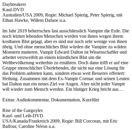
Daybreakers
Kauf-DVD
Australien/USA 2009, Regie: Michael Spierig, Peter Spierig, mit
Ethan Hawke, Willem Dafaoe u.a.
Im Jahr 2019 beherrschen fast ausschliesslich Vampire die Erde. Die
noch letzten lebenden Menschen werden von ihnen wegen ihrem
kostbaren Blut gejagt, aber es sind nur noch sehr wenige von ihnen
übrig. Und ohne menschliches Blut würden die Vampire zu wilden
Monstern mutieren. Vampir Edward Dalton ist Wissenschaftler und
arbeitet verzweifelt an einem künstlichen Blut um die
Weltbevölkerung weiterhin zu ernähren. Doch dann trifft er auf eine
Gruppe menschlicher Überlebender, die nicht nur eine Lösung für
das Problem anbieten kann, sondern etwas weit Besseres offeriert:
Heilung. Zusammen mit dem Ex-Vampir Cormac und seinen Leuten
hat Dalton nun ein neues Ziel vor Augen. Aber nicht jeder Vampir
will wieder zum Mensch werden. Ein blutiger Krieg bricht aus…
Extras: Audiokommentar, Dokumentation, Kurzfilm
Rise of the Gargoyles
Kauf- und Leih-DVD
USA/Kanada/Frankreich 2009, Regie: Bill Corcoran, mit Eric
Balfour, Caroline Néron u.a.