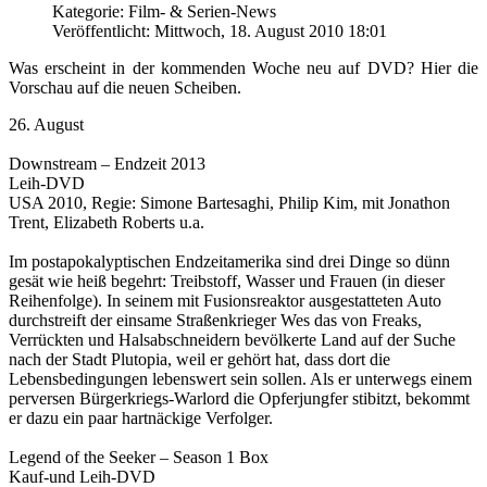
Kategorie: Film- & Serien-News
Veröffentlicht: Mittwoch, 18. August 2010 18:01
Was erscheint in der kommenden Woche neu auf DVD? Hier die
Vorschau auf die neuen Scheiben.
26. August
Downstream – Endzeit 2013
Leih-DVD
USA 2010, Regie: Simone Bartesaghi, Philip Kim, mit Jonathon
Trent, Elizabeth Roberts u.a.
Im postapokalyptischen Endzeitamerika sind drei Dinge so dünn
gesät wie heiß begehrt: Treibstoff, Wasser und Frauen (in dieser
Reihenfolge). In seinem mit Fusionsreaktor ausgestatteten Auto
durchstreift der einsame Straßenkrieger Wes das von Freaks,
Verrückten und Halsabschneidern bevölkerte Land auf der Suche
nach der Stadt Plutopia, weil er gehört hat, dass dort die
Lebensbedingungen lebenswert sein sollen. Als er unterwegs einem
perversen Bürgerkriegs-Warlord die Opferjungfer stibitzt, bekommt
er dazu ein paar hartnäckige Verfolger.
Legend of the Seeker – Season 1 Box
Kauf-und Leih-DVD