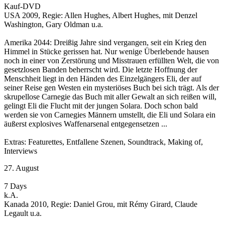
Kauf-DVD
USA 2009, Regie: Allen Hughes, Albert Hughes, mit Denzel
Washington, Gary Oldman u.a.
Amerika 2044: Dreißig Jahre sind vergangen, seit ein Krieg den
Himmel in Stücke gerissen hat. Nur wenige Überlebende hausen
noch in einer von Zerstörung und Misstrauen erfüllten Welt, die von
gesetzlosen Banden beherrscht wird. Die letzte Hoffnung der
Menschheit liegt in den Händen des Einzelgängers Eli, der auf
seiner Reise gen Westen ein mysteriöses Buch bei sich trägt. Als der
skrupellose Carnegie das Buch mit aller Gewalt an sich reißen will,
gelingt Eli die Flucht mit der jungen Solara. Doch schon bald
werden sie von Carnegies Männern umstellt, die Eli und Solara ein
äußerst explosives Waffenarsenal entgegensetzen ...
Extras: Featurettes, Entfallene Szenen, Soundtrack, Making of,
Interviews
27. August
7 Days
k.A.
Kanada 2010, Regie: Daniel Grou, mit Rémy Girard, Claude
Legault u.a.