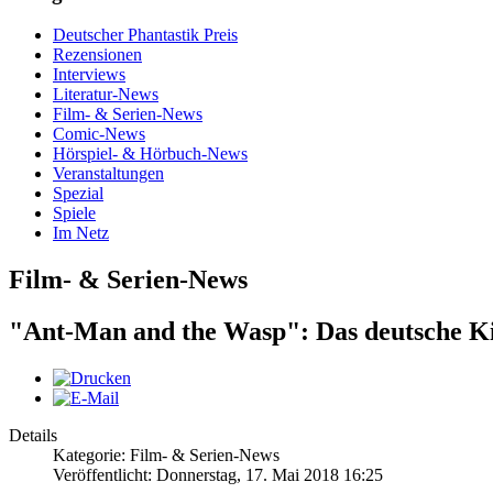
Deutscher Phantastik Preis
Rezensionen
Interviews
Literatur-News
Film- & Serien-News
Comic-News
Hörspiel- & Hörbuch-News
Veranstaltungen
Spezial
Spiele
Im Netz
Film- & Serien-News
"Ant-Man and the Wasp": Das deutsche K
Details
Kategorie: Film- & Serien-News
Veröffentlicht: Donnerstag, 17. Mai 2018 16:25