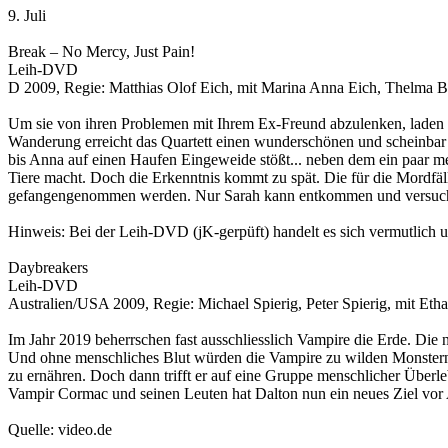
9. Juli
Break – No Mercy, Just Pain!
Leih-DVD
D 2009, Regie: Matthias Olof Eich, mit Marina Anna Eich, Thelma B
Um sie von ihren Problemen mit Ihrem Ex-Freund abzulenken, laden 
Wanderung erreicht das Quartett einen wunderschönen und scheinbar 
bis Anna auf einen Haufen Eingeweide stößt... neben dem ein paar m
Tiere macht. Doch die Erkenntnis kommt zu spät. Die für die Mordfä
gefangengenommen werden. Nur Sarah kann entkommen und versucht, Hil
Hinweis: Bei der Leih-DVD (jK-gerpüft) handelt es sich vermutlich 
Daybreakers
Leih-DVD
Australien/USA 2009, Regie: Michael Spierig, Peter Spierig, mit Et
Im Jahr 2019 beherrschen fast ausschliesslich Vampire die Erde. Die
Und ohne menschliches Blut würden die Vampire zu wilden Monstern m
zu ernähren. Doch dann trifft er auf eine Gruppe menschlicher Überl
Vampir Cormac und seinen Leuten hat Dalton nun ein neues Ziel vor
Quelle: video.de