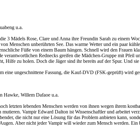
uabeng u.a.
die 3 Mädels Rose, Clare und Anna ihre Freundin Sarah zu einem Woc
von Menschen unberührten See. Das warme Wetter und ein paar kühle Bi
enschliche Füße von einem Baum hängen. Schnell wird den Frauen klar
lle verantwortlichen Rednecks greifen die Mädchen-Gruppe mit Pfeil u
fe zu holen. Doch die Jäger sind ihr bereits auf der Spur. Und sie ke
um eine ungeschnittene Fassung, die Kauf-DVD (FSK-geprüft) wird ges
han Hawke, Willem Dafaoe u.a.
 noch letzten lebenden Menschen werden von ihnen wegen ihrem kostbare
utieren. Vampir Edward Dalton ist Wissenschaftler und arbeitet verz
ebender, die nicht nur eine Lösung für das Problem anbieten kann, son
 Augen. Aber nicht jeder Vampir will wieder zum Mensch werden. Ein b