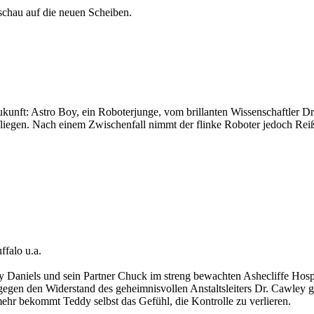
chau auf die neuen Scheiben.
Zukunft: Astro Boy, ein Roboterjunge, vom brillanten Wissenschaftler D
 fliegen. Nach einem Zwischenfall nimmt der flinke Roboter jedoch Re
falo u.a.
 Daniels und sein Partner Chuck im streng bewachten Ashecliffe Hospit
d gegen den Widerstand des geheimnisvollen Anstaltsleiters Dr. Cawle
 mehr bekommt Teddy selbst das Gefühl, die Kontrolle zu verlieren.