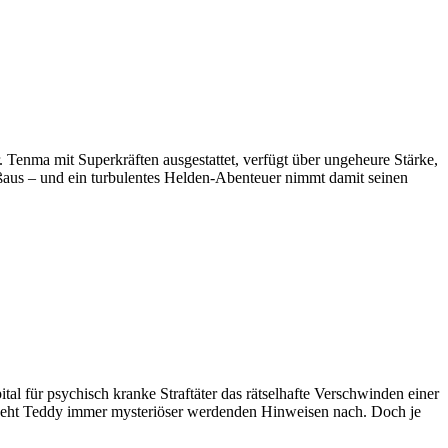
r. Tenma mit Superkräften ausgestattet, verfügt über ungeheure Stärke,
ißaus – und ein turbulentes Helden-Abenteuer nimmt damit seinen
al für psychisch kranke Straftäter das rätselhafte Verschwinden einer
y geht Teddy immer mysteriöser werdenden Hinweisen nach. Doch je