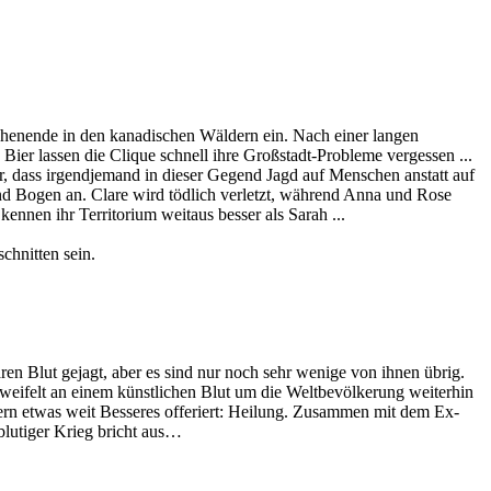
henende in den kanadischen Wäldern ein. Nach einer langen
er lassen die Clique schnell ihre Großstadt-Probleme vergessen ...
, dass irgendjemand in dieser Gegend Jagd auf Menschen anstatt auf
nd Bogen an. Clare wird tödlich verletzt, während Anna und Rose
nnen ihr Territorium weitaus besser als Sarah ...
chnitten sein.
n Blut gejagt, aber es sind nur noch sehr wenige von ihnen übrig.
weifelt an einem künstlichen Blut um die Weltbevölkerung weiterhin
dern etwas weit Besseres offeriert: Heilung. Zusammen mit dem Ex-
lutiger Krieg bricht aus…