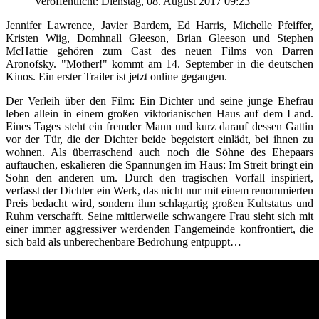
Veröffentlicht: Dienstag, 08. August 2017 09:23
Jennifer Lawrence, Javier Bardem, Ed Harris, Michelle Pfeiffer,
Kristen Wiig, Domhnall Gleeson, Brian Gleeson und Stephen
McHattie gehören zum Cast des neuen Films von Darren
Aronofsky. "Mother!" kommt am 14. September in die deutschen
Kinos. Ein erster Trailer ist jetzt online gegangen.
Der Verleih über den Film: Ein Dichter und seine junge Ehefrau
leben allein in einem großen viktorianischen Haus auf dem Land.
Eines Tages steht ein fremder Mann und kurz darauf dessen Gattin
vor der Tür, die der Dichter beide begeistert einlädt, bei ihnen zu
wohnen. Als überraschend auch noch die Söhne des Ehepaars
auftauchen, eskalieren die Spannungen im Haus: Im Streit bringt ein
Sohn den anderen um. Durch den tragischen Vorfall inspiriert,
verfasst der Dichter ein Werk, das nicht nur mit einem renommierten
Preis bedacht wird, sondern ihm schlagartig großen Kultstatus und
Ruhm verschafft. Seine mittlerweile schwangere Frau sieht sich mit
einer immer aggressiver werdenden Fangemeinde konfrontiert, die
sich bald als unberechenbare Bedrohung entpuppt…