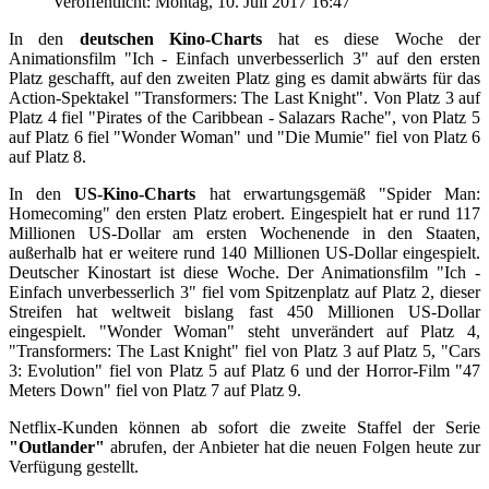
Veröffentlicht: Montag, 10. Juli 2017 16:47
In den
deutschen Kino-Charts
hat es diese Woche der
Animationsfilm "Ich - Einfach unverbesserlich 3" auf den ersten
Platz geschafft, auf den zweiten Platz ging es damit abwärts für das
Action-Spektakel "Transformers: The Last Knight". Von Platz 3 auf
Platz 4 fiel "Pirates of the Caribbean - Salazars Rache", von Platz 5
auf Platz 6 fiel "Wonder Woman" und "Die Mumie" fiel von Platz 6
auf Platz 8.
In den
US-Kino-Charts
hat erwartungsgemäß "Spider Man:
Homecoming" den ersten Platz erobert. Eingespielt hat er rund 117
Millionen US-Dollar am ersten Wochenende in den Staaten,
außerhalb hat er weitere rund 140 Millionen US-Dollar eingespielt.
Deutscher Kinostart ist diese Woche. Der Animationsfilm "Ich -
Einfach unverbesserlich 3" fiel vom Spitzenplatz auf Platz 2, dieser
Streifen hat weltweit bislang fast 450 Millionen US-Dollar
eingespielt. "Wonder Woman" steht unverändert auf Platz 4,
"Transformers: The Last Knight" fiel von Platz 3 auf Platz 5, "Cars
3: Evolution" fiel von Platz 5 auf Platz 6 und der Horror-Film "47
Meters Down" fiel von Platz 7 auf Platz 9.
Netflix-Kunden können ab sofort die zweite Staffel der Serie
"Outlander"
abrufen, der Anbieter hat die neuen Folgen heute zur
Verfügung gestellt.