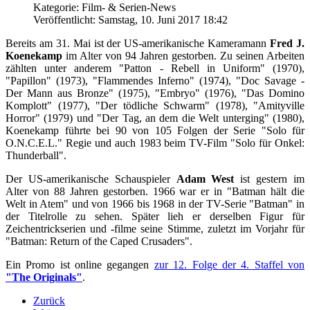
Kategorie: Film- & Serien-News
Veröffentlicht: Samstag, 10. Juni 2017 18:42
Bereits am 31. Mai ist der US-amerikanische Kameramann
Fred J.
Koenekamp
im Alter von 94 Jahren gestorben. Zu seinen Arbeiten
zählten unter anderem "Patton - Rebell in Uniform" (1970),
"Papillon" (1973), "Flammendes Inferno" (1974), "Doc Savage -
Der Mann aus Bronze" (1975), "Embryo" (1976), "Das Domino
Komplott" (1977), "Der tödliche Schwarm" (1978), "Amityville
Horror" (1979) und "Der Tag, an dem die Welt unterging" (1980),
Koenekamp führte bei 90 von 105 Folgen der Serie "Solo für
O.N.C.E.L." Regie und auch 1983 beim TV-Film "Solo für Onkel:
Thunderball".
Der US-amerikanische Schauspieler
Adam West
ist gestern im
Alter von 88 Jahren gestorben. 1966 war er in "Batman hält die
Welt in Atem" und von 1966 bis 1968 in der TV-Serie "Batman" in
der Titelrolle zu sehen. Später lieh er derselben Figur für
Zeichentrickserien und -filme seine Stimme, zuletzt im Vorjahr für
"Batman: Return of the Caped Crusaders".
Ein Promo ist online gegangen
zur 12. Folge der 4. Staffel von
"The Originals"
.
Zurück