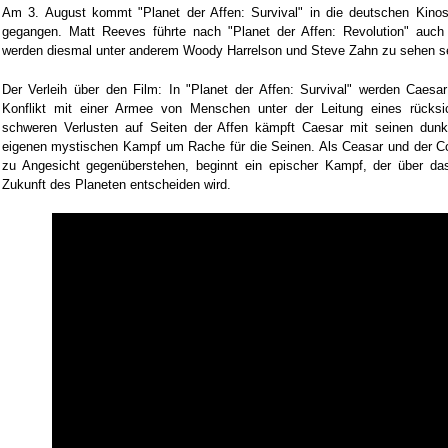
Am 3. August kommt "Planet der Affen: Survival" in die deutschen Kinos, e
gegangen. Matt Reeves führte nach "Planet der Affen: Revolution" auc
werden diesmal unter anderem Woody Harrelson und Steve Zahn zu sehen se
Der Verleih über den Film: In "Planet der Affen: Survival" werden Caesar
Konflikt mit einer Armee von Menschen unter der Leitung eines rücksi
schweren Verlusten auf Seiten der Affen kämpft Caesar mit seinen dunkl
eigenen mystischen Kampf um Rache für die Seinen. Als Ceasar und der Col
zu Angesicht gegenüberstehen, beginnt ein epischer Kampf, der über da
Zukunft des Planeten entscheiden wird.